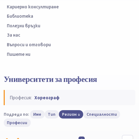
Кариерно консултиране
Библиотека
Полезни връзки
За нас
Въпроси и отговори
Пишете ни
Университети за професия
Професия:
Хореограф
Подреди по:
Име
Тип
Регион
Специалности
Професии