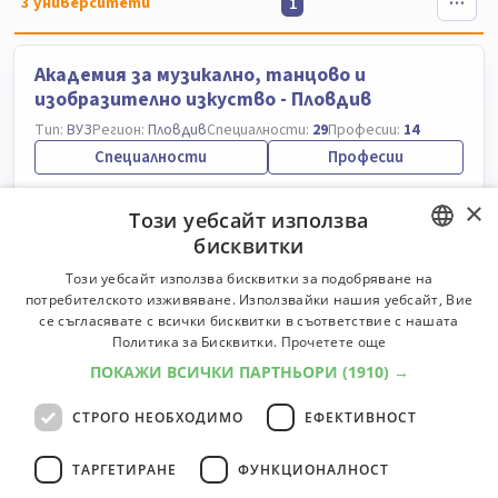
3
университети
1
Академия за музикално, танцово и
изобразително изкуство - Пловдив
Тип:
ВУЗ
Регион:
Пловдив
Специалности:
29
Професии:
14
Специалности
Професии
×
Този уебсайт използва
Варненски свободен университет
бисквитки
"Черноризец Храбър"
BULGARIAN
Тип:
ВУЗ
Регион:
Варна
Специалности:
44
Професии:
28
Този уебсайт използва бисквитки за подобряване на
потребителското изживяване. Използвайки нашия уебсайт, Вие
Специалности
Професии
ENGLISH
се съгласявате с всички бисквитки в съответствие с нашата
Политика за Бисквитки.
Прочетете още
Югозападен университет "Неофит Рилски"
ПОКАЖИ ВСИЧКИ ПАРТНЬОРИ
(1910) →
- Благоевград
СТРОГО НЕОБХОДИМО
ЕФЕКТИВНОСТ
Тип:
ВУЗ
Регион:
Благоевград
Специалности:
74
Професии:
87
Специалности
Професии
ТАРГЕТИРАНЕ
ФУНКЦИОНАЛНОСТ