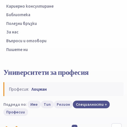
Кариерно консултиране
Библиотека
Полезни връзки
За нас
Въпроси и отговори
Пишете ни
Университети за професия
Професия:
Лоцман
Подреди по:
Име
Тип
Регион
Специалности
Професии