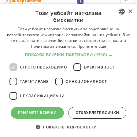
2
университети
1
×
Този уебсайт използва
бисквитки
Висше военноморско училище ”Никола
Йонков Вапцаров” - Варна
BULGARIAN
Този уебсайт използва бисквитки за подобряване на
потребителското изживяване. Използвайки нашия уебсайт, Вие
Тип:
ВУЗ
Регион:
Варна
Специалности:
12
Професии:
9
ENGLISH
се съгласявате с всички бисквитки в съответствие с нашата
Специалности
Професии
Политика за Бисквитки.
Прочетете още
ПОКАЖИ ВСИЧКИ ПАРТНЬОРИ
(1910) →
Технически университет - Варна
СТРОГО НЕОБХОДИМО
ЕФЕКТИВНОСТ
Тип:
ВУЗ
Регион:
Варна
Специалности:
52
Професии:
18
Специалности
Професии
ТАРГЕТИРАНЕ
ФУНКЦИОНАЛНОСТ
НЕКЛАСИФИЦИРАНИ
2
университети
1
ПРИЕМЕТЕ ВСИЧКИ
ОТХВЪРЛЕТЕ ВСИЧКИ
ПОКАЖЕТЕ ПОДРОБНОСТИ
© 2000-2026 ФБО. Всички права запазени.
Общи условия