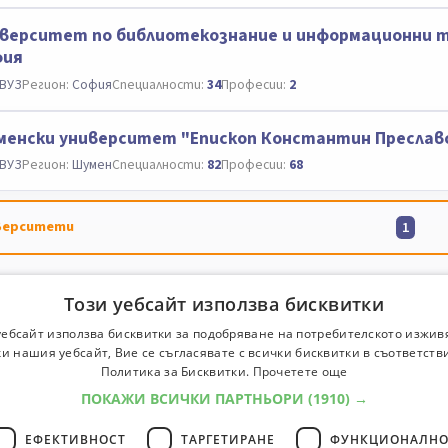
верситет по библиотекознание и информационни т
фия
ВУЗ
Регион:
София
Специалности:
34
Професии:
2
енски университет "Епископ Константин Преслав
ВУЗ
Регион:
Шумен
Специалности:
82
Професии:
68
верситети
1
Този уебсайт използва бисквитки
уебсайт използва бисквитки за подобряване на потребителското изжив
и нашия уебсайт, Вие се съгласявате с всички бисквитки в съответств
Политика за Бисквитки.
Прочетете още
ПОКАЖИ ВСИЧКИ ПАРТНЬОРИ
(1910) →
ЕФЕКТИВНОСТ
ТАРГЕТИРАНЕ
ФУНКЦИОНАЛНО