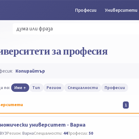
Професии
Университети
иверситети за професия
фесия:
Копирайтър
и по:
Име
Тип
Регион
Специалности
Професии
верситети
1
номически университет - Варна
ВУЗ
Регион:
Варна
Специалности:
44
Професии:
50