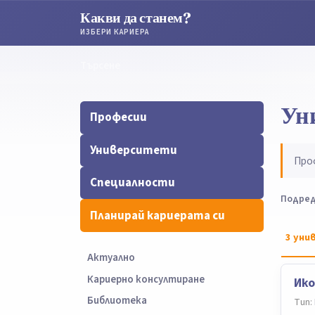
Какви да станем?
ИЗБЕРИ КАРИЕРА
Търсене
Търсене
Ун
Професии
Университети
Про
Специалности
Подред
Планирай кариерата си
3
уни
Актуално
Кариерно консултиране
Ико
Библиотека
Тип: