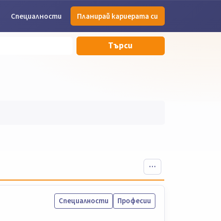
Специалности
Планирай кариерата си
Търси
Специалности
Професии