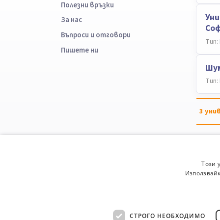
Полезни връзки
Уни
За нас
Со
Въпроси и отговори
Тип:
Пишете ни
Шум
Тип:
3
уни
Този 
Използвайк
СТРОГО НЕОБХОДИМО