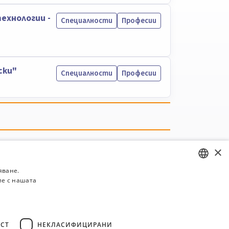
ехнологии -
Специалности
Професии
ски"
Специалности
Професии
×
яване.
ие с нашата
BULGARIAN
ENGLISH
СТ
НЕКЛАСИФИЦИРАНИ