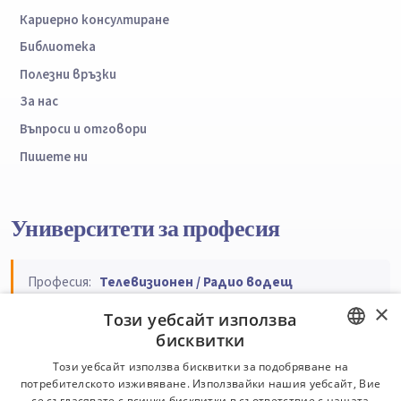
Кариерно консултиране
Библиотека
Полезни връзки
За нас
Въпроси и отговори
Пишете ни
Университети за професия
Професия:
Телевизионен / Радио водещ
×
Този уебсайт използва
Подреди по:
Име
Тип
Регион
Специалности
бисквитки
Професии
BULGARIAN
Този уебсайт използва бисквитки за подобряване на
потребителското изживяване. Използвайки нашия уебсайт, Вие
ENGLISH
се съгласявате с всички бисквитки в съответствие с нашата