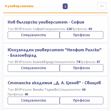
9
университети
1
Нов български университет - София
Тип:
ВУЗ
Регион:
София
Специалности:
126
Професии:
69
Специалности
Професии
Югозападен университет "Неофит Рилски"
- Благоевград
Тип:
ВУЗ
Регион:
Благоевград
Специалности:
74
Професии:
87
Специалности
Професии
Стопанска академия „Д. А. Ценов" - Свищов
Тип:
ВУЗ
Регион:
Велико Търново
Специалности:
60
Професии:
40
Специалности
Професии