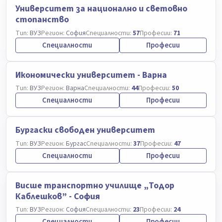
Университет за национално и световно
стопанство
Тип:
ВУЗ
Регион:
София
Специалности:
57
Професии:
71
Специалности
Професии
Икономически университет - Варна
Тип:
ВУЗ
Регион:
Варна
Специалности:
44
Професии:
50
Специалности
Професии
Бургаски свободен университет
Тип:
ВУЗ
Регион:
Бургас
Специалности:
37
Професии:
47
Специалности
Професии
Висше транспортно училище „Тодор
Каблешков” - София
Тип:
ВУЗ
Регион:
София
Специалности:
23
Професии:
24
Специалности
Професии