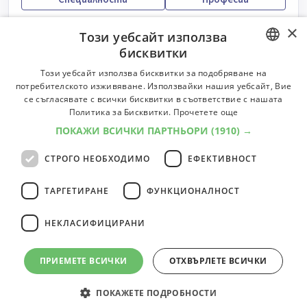
×
Този уебсайт използва
Висше училище по застраховане и финанси -
бисквитки
София
BULGARIAN
Този уебсайт използва бисквитки за подобряване на
Тип:
ВУЗ
Регион:
София
Специалности:
16
Професии:
22
потребителското изживяване. Използвайки нашия уебсайт, Вие
Специалности
Професии
ENGLISH
се съгласявате с всички бисквитки в съответствие с нашата
Политика за Бисквитки.
Прочетете още
Висше училище по сигурност и икономика
ПОКАЖИ ВСИЧКИ ПАРТНЬОРИ
(1910) →
Тип:
Колеж/Полувисше учебно заведение
Регион:
Пловдив
СТРОГО НЕОБХОДИМО
ЕФЕКТИВНОСТ
Специалности:
9
Професии:
26
Специалности
Професии
ТАРГЕТИРАНЕ
ФУНКЦИОНАЛНОСТ
НЕКЛАСИФИЦИРАНИ
9
университети
1
ПРИЕМЕТЕ ВСИЧКИ
ОТХВЪРЛЕТЕ ВСИЧКИ
ПОКАЖЕТЕ ПОДРОБНОСТИ
© 2000-2026 ФБО. Всички права запазени.
Общи условия