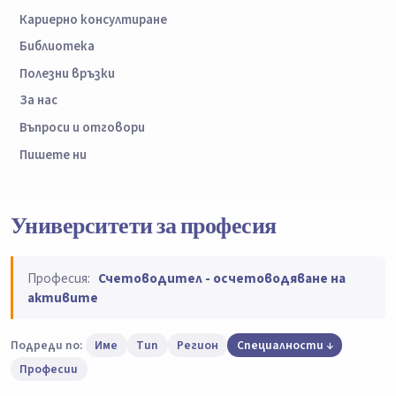
Кариерно консултиране
Библиотека
Полезни връзки
За нас
Въпроси и отговори
Пишете ни
Университети за професия
Професия:
Счетоводител - осчетоводяване на
активите
Подреди по:
Име
Тип
Регион
Специалности
Професии