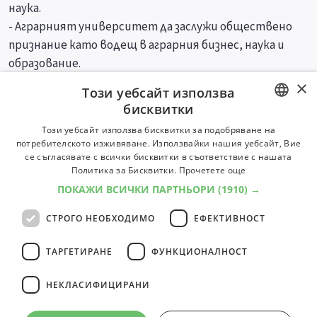
наука.
- Аграрният университет да заслужи обществено
признание като водещ в аграрния бизнес, наука и
образование.
×
Този уебсайт използва
Специалности
Професии
бисквитки
BULGARIAN
Този уебсайт използва бисквитки за подобряване на
потребителското изживяване. Използвайки нашия уебсайт, Вие
ENGLISH
се съгласявате с всички бисквитки в съответствие с нашата
Политика за Бисквитки.
Прочетете още
ПОКАЖИ ВСИЧКИ ПАРТНЬОРИ
(1910) →
СТРОГО НЕОБХОДИМО
ЕФЕКТИВНОСТ
ТАРГЕТИРАНЕ
ФУНКЦИОНАЛНОСТ
НЕКЛАСИФИЦИРАНИ