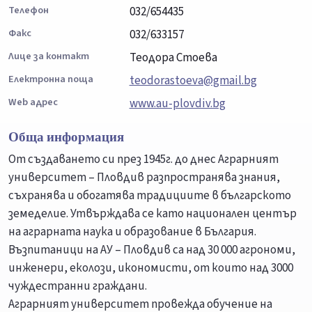
Телефон
032/654435
Факс
032/633157
Лице за контакт
Теодора Стоева
Електронна поща
teodorastoeva@gmail.bg
Web адрес
www.au-plovdiv.bg
Обща информация
От създаването си през 1945г. до днес Аграрният
университет – Пловдив разпространява знания,
съхранява и обогатява традициите в българското
земеделие. Утвърждава се като национален център
на аграрната наука и образование в България.
Възпитаници на АУ – Пловдив са над 30 000 агрономи,
инженери, еколози, икономисти, от които над 3000
чуждестранни граждани.
Аграрният университет провежда обучение на