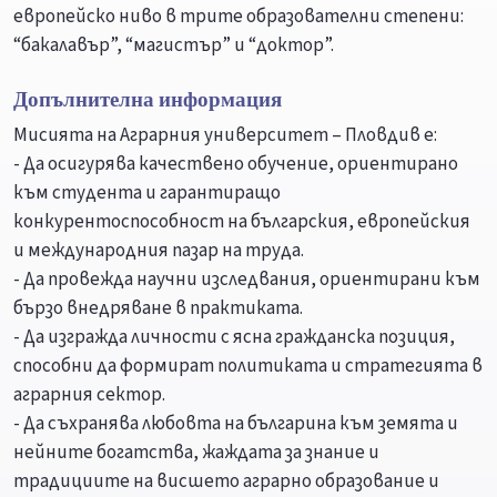
европейско ниво в трите образователни степени:
“бакалавър”, “магистър” и “доктор”.
Допълнителна информация
Мисията на Аграрния университет – Пловдив е:
- Да осигурява качествено обучение, ориентирано
към студента и гарантиращо
конкурентоспособност на българския, европейския
и международния пазар на труда.
- Да провежда научни изследвания, ориентирани към
бързо внедряване в практиката.
- Да изгражда личности с ясна гражданска позиция,
способни да формират политиката и стратегията в
аграрния сектор.
- Да съхранява любовта на българина към земята и
нейните богатства, жаждата за знание и
традициите на висшето аграрно образование и