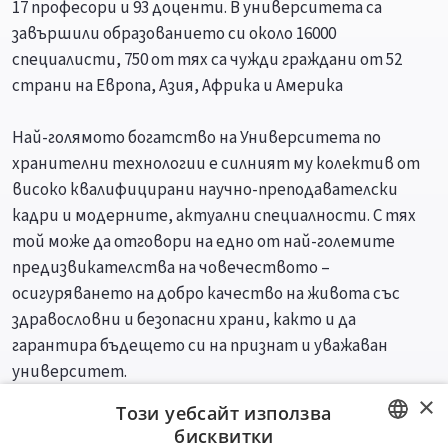
17 професори и 93 доценти. В университета са
завършили образованието си около 16000
специалисти, 750 от тях са чужди граждани от 52
страни на Европа, Азия, Африка и Америка
Най-голямото богатство на Университета по
хранителни технологии е силният му колектив от
високо квалифицирани научно-преподавателски
кадри и модерните, актуални специалности. С тях
той може да отговори на едно от най-големите
предизвикателства на човечеството –
осигуряването на добро качество на живота със
здравословни и безопасни храни, както и да
гарантира бъдещето си на признат и уважаван
университет.
×
Този уебсайт използва
Специалности
Професии
бисквитки