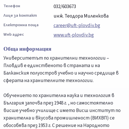
Телефон
032/603673
Лице за контакт
инж. Теодора Миленкова
Електронна поща
career@uft-plovdiv.bg
Web адрес
www.uft-plovdiv.bg
Обща информация
Университетът по хранителни технологии –
Пловдив е единственото в страната и на
Балканския полуостров учебно и научно средище в
сферата на хранителните технологии.
Обучението по хранителна наука и технология в
България започва през 1948 г. , но самостоятелно
висше учебно училище с името Висш институт по
хранителна и вкусова промишленост (ВИХВП) се
обособява през 1953 г. С решение на Народното