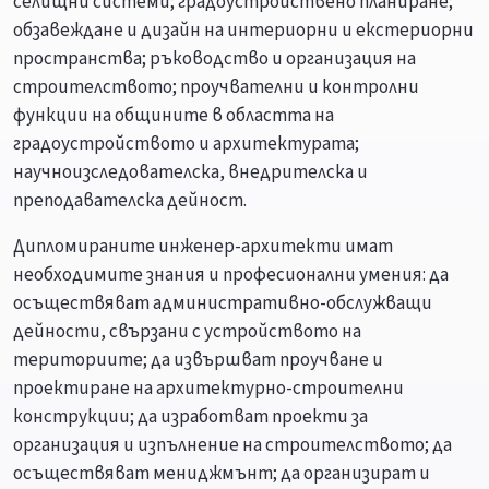
селищни системи; градоустройствено планиране;
обзавеждане и дизайн на интериорни и екстериорни
пространства; ръководство и организация на
строителството; проучвателни и контролни
функции на общините в областта на
градоустройството и архитектурата;
научноизследователска, внедрителска и
преподавателска дейност.
Дипломираните инженер-архитекти имат
необходимите знания и професионални умения: да
осъществяват административно-обслужващи
дейности, свързани с устройството на
териториите; да извършват проучване и
проектиране на архитектурно-строителни
конструкции; да изработват проекти за
организация и изпълнение на строителството; да
осъществяват мениджмънт; да организират и