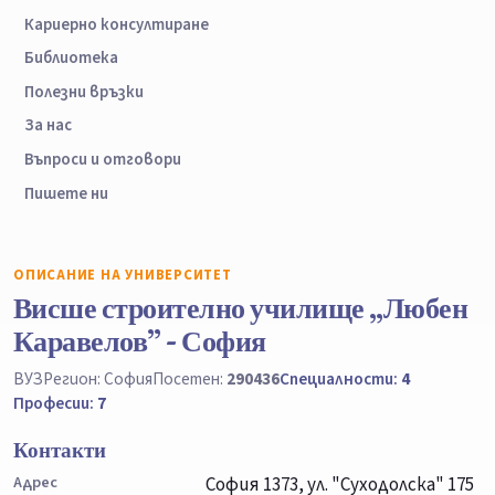
Кариерно консултиране
Библиотека
Полезни връзки
За нас
Въпроси и отговори
Пишете ни
ОПИСАНИЕ НА УНИВЕРСИТЕТ
Висше строително училище „Любен
Каравелов” - София
ВУЗ
Регион: София
Посетен:
290436
Специалности:
4
Професии:
7
Контакти
Адрес
София 1373, ул. "Суходолска" 175