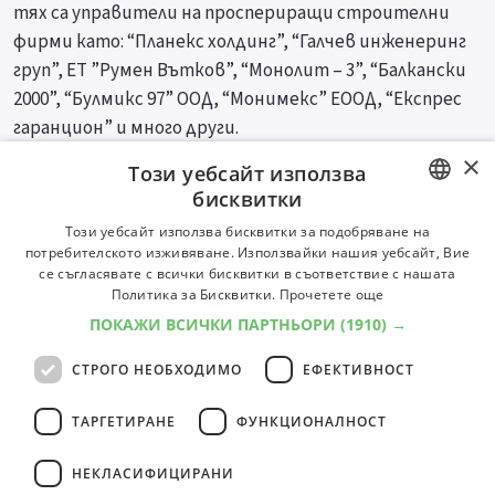
тях са управители на проспериращи строителни
фирми като: “Планекс холдинг”, “Галчев инженеринг
груп”, ЕТ ”Румен Вътков”, “Монолит – 3”, “Балкански
2000”, “Булмикс 97” ООД, “Монимекс” ЕООД, “Експрес
гаранцион” и много други.
×
Този уебсайт използва
Специалности
Професии
бисквитки
BULGARIAN
Този уебсайт използва бисквитки за подобряване на
потребителското изживяване. Използвайки нашия уебсайт, Вие
ENGLISH
се съгласявате с всички бисквитки в съответствие с нашата
Политика за Бисквитки.
Прочетете още
ПОКАЖИ ВСИЧКИ ПАРТНЬОРИ
(1910) →
СТРОГО НЕОБХОДИМО
ЕФЕКТИВНОСТ
ТАРГЕТИРАНЕ
ФУНКЦИОНАЛНОСТ
НЕКЛАСИФИЦИРАНИ