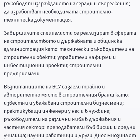
ръководят изграждането на сгради и съоръжения;
да изработват необходимата строително-
техническа документация.
Завършилите специалисти се реализират в сферата
на строителството и държавната и общинска
администрация като: технически ръководители на
строителни обекти; управители на фирми и
инвестиционни проекти; строителни
предприемачи.
Възпитаниците на ВСУ са заели трайно и
авторитетно място в строителния бранш като:
известни и уважавани строителни бизнесмени;
практикуващи инженери у нас и в чужбина;
ръководители на различни нива в държавния и
частния сектор; преподаватели във висши и средни
училища; научни работници и други. Днес мнозина от