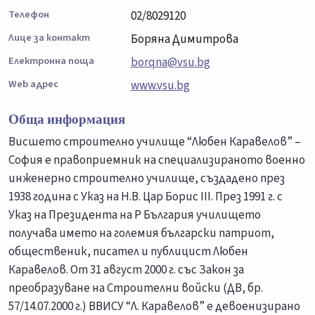
Телефон
02/8029120
Лице за контакт
Боряна Димитрова
Електронна поща
borqna@vsu.bg
Web адрес
www.vsu.bg
Обща информация
Висшето строително училище “Любен Каравелов” –
София e правоприемник на специализираното военно
инженерно строително училище, създадено през
1938 година с Указ на Н.В. Цар Борис III. През 1991 г. с
Указ на Президента на Р България училището
получава името на големия български патриот,
общественик, писател и публицист Любен
Каравелов. От 31 август 2000 г. със Закон за
преобразуване на Строителни войски (ДВ, бр.
57/14.07.2000 г.) ВВИСУ “Л. Каравелов” е девоенизирано