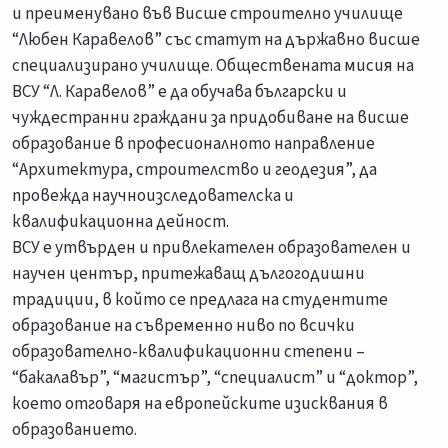
и преименувано във Висше строително училище
“Любен Каравелов” със статут на държавно висше
специализирано училище. Обществената мисия на
ВСУ “Л. Каравелов” е да обучава български и
чуждестранни граждани за придобиване на висше
образование в професионалното направление
“Архитектура, строителство и геодезия”, да
провежда научноизследователска и
квалификационна дейност.
ВСУ е утвърден и привлекателен образователен и
научен център, притежаващ дългогодишни
традиции, в който се предлага на студентите
образование на съвременно ниво по всички
образователно-квалификационни степени –
“бакалавър”, “магистър”, “специалист” и “доктор”,
което отговаря на европейските изисквания в
образованието.