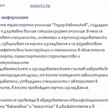
рес
www.vtu.bg
 информация
то транспортно училище “Тодор Каблешков”, създаден
., е държавно висше специализирано училище. В него се
твят специалисти, инженери и научноизследователски
, извършват се научни изследвания и се разработват
оефективни конструкции и технологии в областта на
порта, транспортното строителство и
омуникациите.
давателският и изследователският състав наброява б
 четиридесет души, от които осемдесет хабилитиран
даватели, утвърдени специалисти с авторитет в
тите, в които провеждат научни изследвания.
нието се провежда в образователно-квалификационнит
ни “бакалавър” и “магистър” в два факултета и в