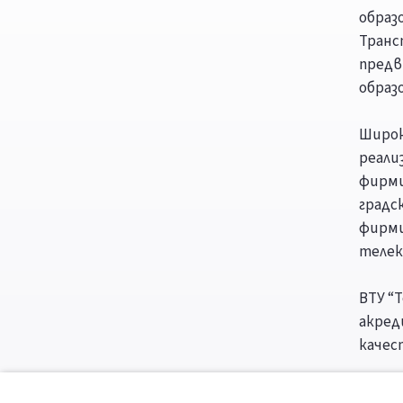
образ
Транс
предв
образ
Широк
реали
фирми
градс
фирми
телек
ВТУ “
акред
качес
От 20