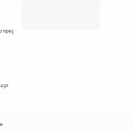
о през
лизо
и
е