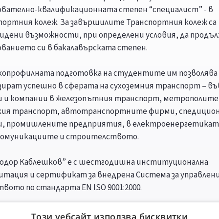
ователно-квалификационната степен “специалист” - в
портния колеж. За завършилите Транспортния колеж са
идени възможности, при определени условия, да продъ
ованието си в бакалавърската степен.
опрофилната подготовка на студентите им позволява 
зират успешно в сферата на сухоземния транспорт – въ
 и компании в железопътния транспорт, метрополите
кия транспорт, автотранспортните фирми, спедицио
, промишлените предприятия, в електроенергетикат
омуникациите и строителството.
Тодор Каблешков” е с шестгодишна институционална
итация и сертификат за внедрена Система за управлени
твото по стандарта EN ISO 9001:2000.
04/2005 учебна година се прилага Европейската система з
Този уебсайт използва бисквитки