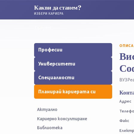
Какви да станем?
ИЗБЕРИ КАРИЕРА
Търсене
Търсене
ОПИСА
Професии
Ви
Университети
Со
Специалности
ВУЗ
Ре
Планирай кариерата си
Конт
Адрес
Актуално
Телеф
Кариерно консултиране
Факс
Библиотека
Електр