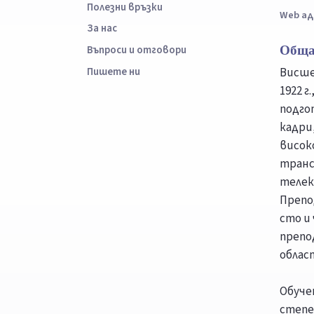
Полезни връзки
Web ад
За нас
Обща
Въпроси и отговори
Пишете ни
Висше
1922 г
подго
кадри
висок
транс
телек
Препо
сто и
препо
облас
Обуче
степе