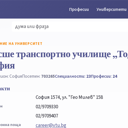
Професии
Университети
НИЕ НА УНИВЕРСИТЕТ
сше транспортно училище „То
фия
гион: София
Посетен:
703265
Специалности:
23
Професии:
24
акти
София 1574, ул. "Гео Милев" 158
он
02/9709330
02/9709407
онна поща
career@vtu.bg