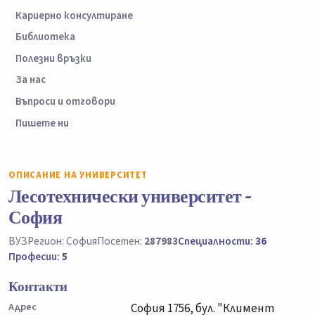
Кариерно консултиране
Библиотека
Полезни връзки
За нас
Въпроси и отговори
Пишете ни
ОПИСАНИЕ НА УНИВЕРСИТЕТ
Лесотехнически университет -
София
ВУЗ
Регион: София
Посетен:
287983
Специалности:
36
Професии:
5
Контакти
Адрес
София 1756, бул. "Климент