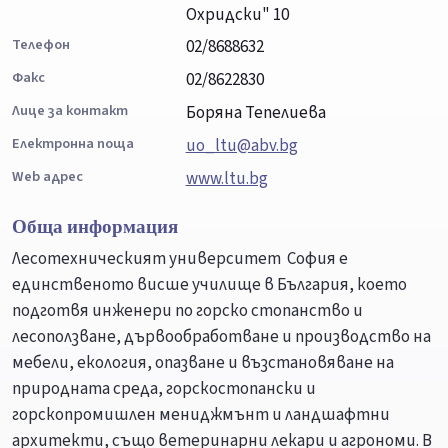
Охридски" 10
Телефон
02/8688632
Факс
02/8622830
Лице за контакт
Боряна Тепелиева
Електронна поща
uo_ltu@abv.bg
Web адрес
www.ltu.bg
Обща информация
Лесотехническият университет ­ София е
единственото висше училище в България, което
подготвя инженери по горско стопанство и
лесоползване, дървообработване и производство на
мебели, екология, опазване и възстановяване на
природната среда, горскостопански и
горскопромишлен мениджмънт и ландшафтни
архитекти, също ветеринарни лекари и агрономи. В