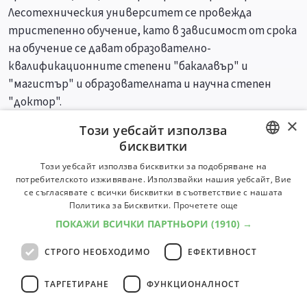
Лесотехническия университет се провежда
тристепенно обучение, като в зависимост от срока
на обучение се дават образователно-
квалификационните степени "бакалавър" и
"магистър" и образователната и научна степен
"доктор".
×
Този уебсайт използва
Специалности
Професии
бисквитки
BULGARIAN
Този уебсайт използва бисквитки за подобряване на
потребителското изживяване. Използвайки нашия уебсайт, Вие
ENGLISH
се съгласявате с всички бисквитки в съответствие с нашата
Политика за Бисквитки.
Прочетете още
ПОКАЖИ ВСИЧКИ ПАРТНЬОРИ
(1910) →
СТРОГО НЕОБХОДИМО
ЕФЕКТИВНОСТ
ТАРГЕТИРАНЕ
ФУНКЦИОНАЛНОСТ