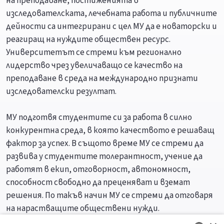
на преподаване, постиженията в
изследователската, лечебната работа и публичните
дейности са интегрирани с цел МУ да е новаторски и
реагиращ на нуждите обществен ресурс.
Университетът се стреми към регионално
лидерство чрез увеличаващо се качество на
преподаване в среда на международно признати
изследователски резултат.
МУ подготвя студентите си за работа в силно
конкурентна среда, в която качеството е решаващ
фактор за успех. В същото време МУ се стреми да
развива у студентите толерантност, учение да
работят в екип, отговорност, автономност,
способност свободно да преценяват и вземат
решения. По такъв начин МУ се стреми да отговаря
на нарастващите обществени нужди.