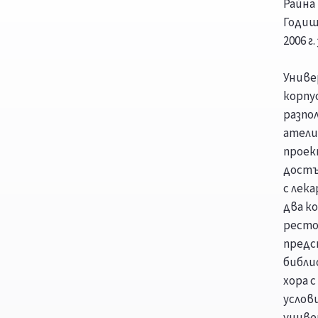
Райна
Годиш
2006 
Униве
корпу
разпо
атели
проек
достъ
с лек
два к
ресто
предс
библи
хора 
услов
униве