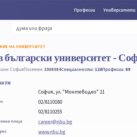
Професии
Университети
НИЕ НА УНИВЕРСИТЕТ
 български университет - Со
гион: София
Посетен:
2008084
Специалности:
126
Професии:
69
акти
София, ул. "Монтевидео" 21
он
02/8110180
02/8110255
онна поща
career@nbu.bg
рес
www.nbu.bg