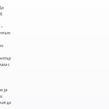
До
0.
 –
тетът
ни
център
ага с
о за
ни
ния до