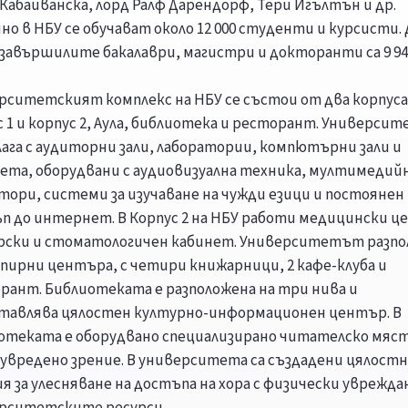
 Кабаиванска, лорд Ралф Дарендорф, Тери Игълтън и др.
но в НБУ се обучават около 12 000 студенти и курсисти. 
г. завършилите бакалаври, магистри и докторанти са 9 94
рситетският комплекс на НБУ се състои от два корпуса
с 1 и корпус 2, Аула, библиотека и ресторант. Универси
лага с аудиторни зали, лаборатории, компютърни зали и
ета, оборудвани с аудиовизуална техника, мултимедий
тори, системи за изучаване на чужди езици и постоянен
п до интернет. В Корпус 2 на НБУ работи медицински 
арски и стоматологичен кабинет. Университетът разпол
опирни центъра, с четири книжарници, 2 кафе-клуба и
рант. Библиотеката е разположена на три нива и
тавлява цялостен културно-информационен център. В
отеката е оборудвано специализирано читателско мяст
с увредено зрение. В университета са създадени цялост
ия за улесняване на достъпа на хора с физически уврежда
рситетските ресурси.