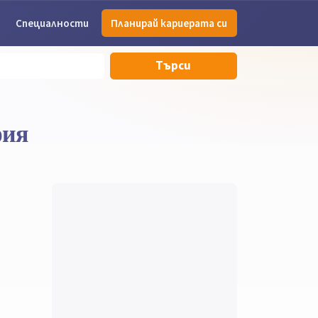
Специалности
Планирай кариерата си
Търси
фия