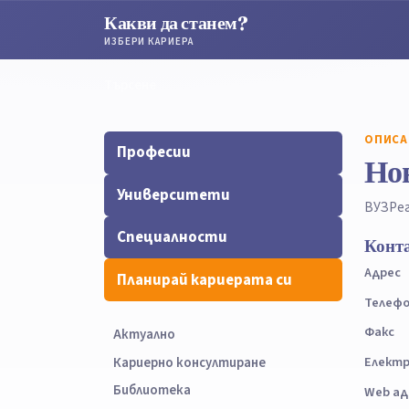
Какви да станем?
ИЗБЕРИ КАРИЕРА
Търсене
Търсене
ОПИСА
Професии
Нов
Университети
ВУЗ
Ре
Специалности
Конт
Адрес
Планирай кариерата си
Телеф
Факс
Актуално
Електр
Кариерно консултиране
Библиотека
Web ад