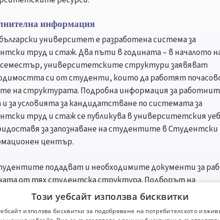
лнителна информация
 български университет е разработена система за
нтски труд и стаж. Два пъти в годината – в началото н
 семестър, университетските структури заявяват
одимостта си от студенти, които да работят почасов
те на структурата. Подробна информация за работнит
 и за условията за кандидатстване по системата за
нтски труд и стаж се публикува в университетския уе
придоставя за запознаване на студентите в Студентски
мационен център.
тудентите подадват и необходимите документи за раб
ната от тях студентска структура. Подборът на
нтите се извършва чрез конкурс. Трудът на стажантит
Този уебсайт използва бисквитки
ава за учебен стаж и те имат предимство при заемане н
уебсайт използва бисквитки за подобряване на потребителското изжив
ните работни места в университетските структури.