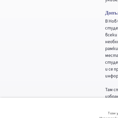
Допъ
В Нов
студе
всеки
необх
рамки
места
студе
и се 
инфор
Там с
избра
студе
призн
Този 
налич