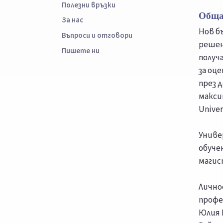
Полезни връзки
Обща
За нас
Нов б
Въпроси и отговори
решен
Пишете ни
получ
за оц
през 
макси
Unive
Униве
обуче
магис
Лично
профе
Юлия 