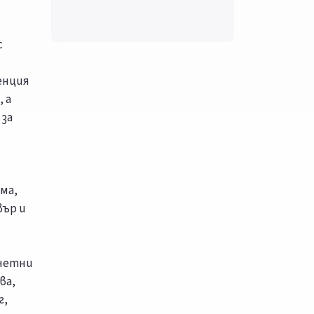
с
енция
 а
 за
ма,
вър и
очетни
ва,
г,