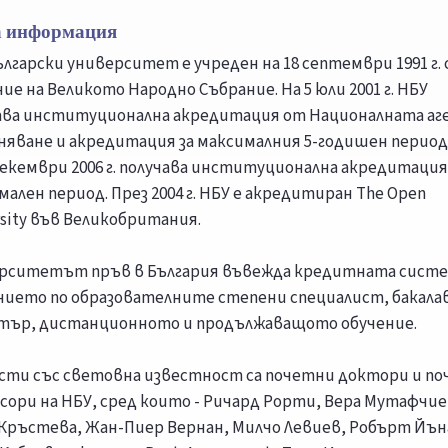
 информация
ългарски университет е учреден на 18 септември 1991 г. 
ие на Великото Народно Събрание. На 5 юли 2001 г. НБУ
ава институционална акредитация от Националната аг
еняване и акредитация за максималния 5-годишен период,
декември 2006 г. получава институционална акредитация
мален период. През 2004 г. НБУ е акредитиран The Open
rsity във Великобритания.
рситетът пръв в България въвежда кредитната систе
нието по образователните степени специалист, бакала
тър, дистанционното и продължаващото обучение.
сти със световна известност са почетни доктори и п
сори на НБУ, сред които - Ричард Рорти, Вера Мутафчие
Кръстева, Жан-Пиер Вернан, Милчо Левиев, Робърт Йън