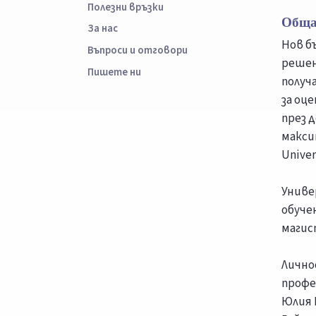
Полезни връзки
Обща
За нас
Нов б
Въпроси и отговори
решен
Пишете ни
получ
за оц
през 
макси
Unive
Униве
обуче
магис
Лично
профе
Юлия 