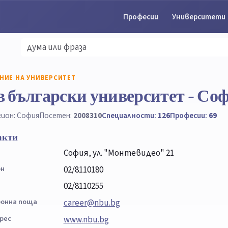
Професии
Университети
НИЕ НА УНИВЕРСИТЕТ
 български университет - Со
гион: София
Посетен:
2008310
Специалности:
126
Професии:
69
акти
София, ул. "Монтевидео" 21
он
02/8110180
02/8110255
онна поща
career@nbu.bg
рес
www.nbu.bg