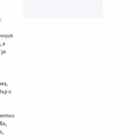
с
енция
 а
 за
ма,
вър и
очетни
ва,
г,