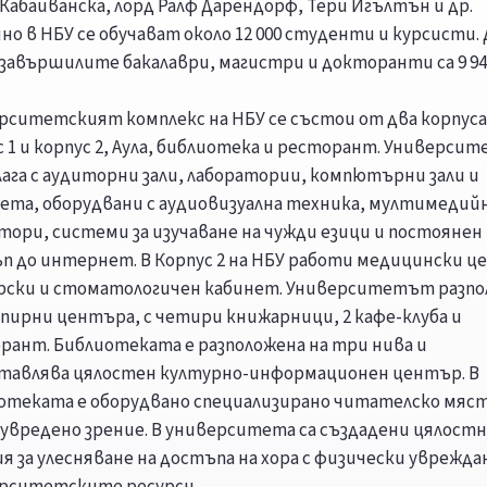
 Кабаиванска, лорд Ралф Дарендорф, Тери Игълтън и др.
но в НБУ се обучават около 12 000 студенти и курсисти. 
г. завършилите бакалаври, магистри и докторанти са 9 94
рситетският комплекс на НБУ се състои от два корпуса
с 1 и корпус 2, Аула, библиотека и ресторант. Универси
лага с аудиторни зали, лаборатории, компютърни зали и
ета, оборудвани с аудиовизуална техника, мултимедий
тори, системи за изучаване на чужди езици и постоянен
п до интернет. В Корпус 2 на НБУ работи медицински 
арски и стоматологичен кабинет. Университетът разпол
опирни центъра, с четири книжарници, 2 кафе-клуба и
рант. Библиотеката е разположена на три нива и
тавлява цялостен културно-информационен център. В
отеката е оборудвано специализирано читателско мяст
с увредено зрение. В университета са създадени цялост
ия за улесняване на достъпа на хора с физически уврежда
рситетските ресурси.