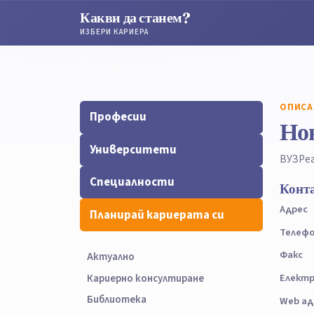
Какви да станем?
ИЗБЕРИ КАРИЕРА
Търсене
Търсене
ОПИСА
Професии
Нов
Университети
ВУЗ
Ре
Специалности
Конт
Адрес
Планирай кариерата си
Телеф
Факс
Актуално
Електр
Кариерно консултиране
Библиотека
Web ад