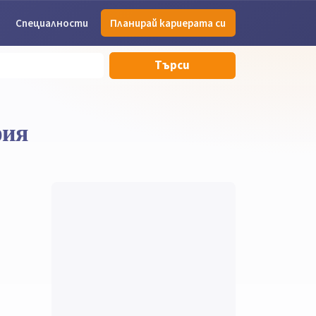
Специалности
Планирай кариерата си
Търси
фия