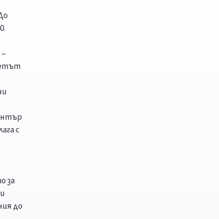
До
0.
 –
тетът
ни
център
ага с
о за
ни
ния до