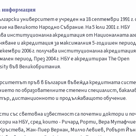
 информация
ългарски университет е учреден на 18 септември 1991 г. 
ие на Великото Народно Събрание. На 5 юли 2001 г. НБУ
ава институционална акредитация от Националната аг
еняване и акредитация за максималния 5-годишен период,
декември 2006 г. получава институционална акредитация
мален период. През 2004 г. НБУ е акредитиран The Open
rsity във Великобритания.
рситетът пръв в България въвежда кредитната систе
нието по образователните степени специалист, бакала
тър, дистанционното и продължаващото обучение.
сти със световна известност са почетни доктори и п
сори на НБУ, сред които - Ричард Рорти, Вера Мутафчие
Кръстева, Жан-Пиер Вернан, Милчо Левиев, Робърт Йън