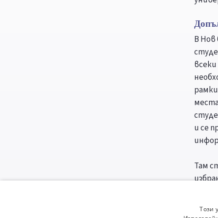
Допъ
В Нов
студе
всеки
необх
рамки
места
студе
и се 
инфор
Там с
избра
студе
призн
Този 
налич