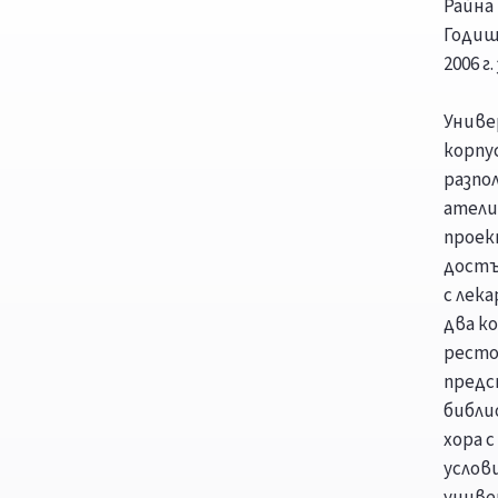
Райна
Годиш
2006 
Униве
корпу
разпо
атели
проек
достъ
с лек
два к
ресто
предс
библи
хора 
услов
униве