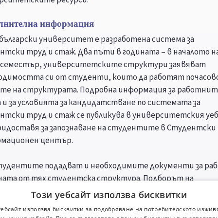
лнителна информация
 български университет е разработена система за
нтски труд и стаж. Два пъти в годината – в началото н
 семестър, университетските структури заявяват
одимостта си от студенти, които да работят почасов
те на структурата. Подробна информация за работнит
 и за условията за кандидатстване по системата за
нтски труд и стаж се публикува в университетския уе
придоставя за запознаване на студентите в Студентски
мационен център.
тудентите подадват и необходимите документи за раб
ната от тях студентска структура. Подборът на
нтите се извършва чрез конкурс. Трудът на стажантит
Този уебсайт използва бисквитки
ава за учебен стаж и те имат предимство при заемане н
уебсайт използва бисквитки за подобряване на потребителското изжив
ните работни места в университетските структури.