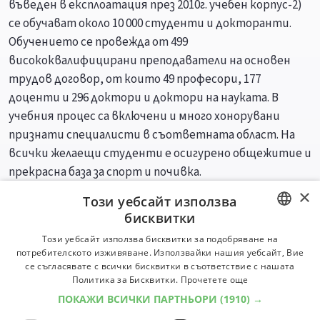
въведен в експлоатация през 2010г. учебен корпус-2)
се обучават около 10 000 студенти и докторанти.
Обучението се провежда от 499
висококвалифицирани преподаватели на основен
трудов договор, от които 49 професори, 177
доценти и 296 доктори и доктори на науката. В
учебния процес са включени и много хонорувани
признати специалисти в съответната област. На
всички желаещи студенти е осигурено общежитие и
прекрасна база за спорт и почивка.
×
Този уебсайт използва
Специалности
Професии
бисквитки
BULGARIAN
Този уебсайт използва бисквитки за подобряване на
потребителското изживяване. Използвайки нашия уебсайт, Вие
ENGLISH
се съгласявате с всички бисквитки в съответствие с нашата
Политика за Бисквитки.
Прочетете още
ПОКАЖИ ВСИЧКИ ПАРТНЬОРИ
(1910) →