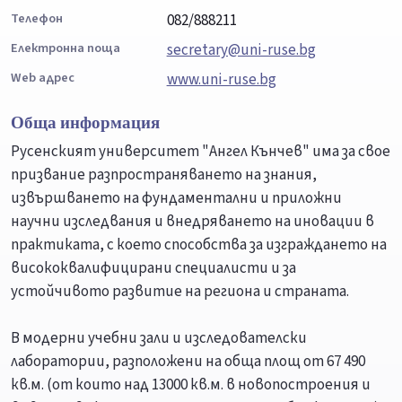
Телефон
082/888211
Електронна поща
secretary@uni-ruse.bg
Web адрес
www.uni-ruse.bg
Обща информация
Русенският университет "Ангел Кънчев" има за свое
призвание разпространяването на знания,
извършването на фундаментални и приложни
научни изследвания и внедряването на иновации в
практиката, с което способства за изграждането на
висококвалифицирани специалисти и за
устойчивото развитие на региона и страната.
В модерни учебни зали и изследователски
лаборатории, разположени на обща площ от 67 490
кв.м. (от които над 13000 кв.м. в новопостроения и