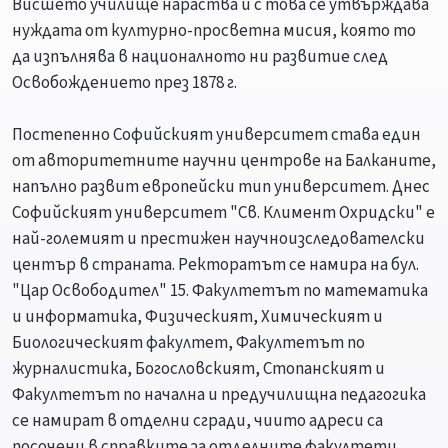
Висшето училище нараства и с това се утвърждава
нуждата от културно-просветна мисия, която то
да изпълнява в националното ни развитие след
Освобождението през 1878 г.
Постепенно Софийският университет става един
от авторитетните научни центрове на Балканите,
напълно развит европейски тип университет. Днес
Софийският университет "Св. Климент Охридски" е
най-големият и престижен научноизследователски
център в страната. Ректоратът се намира на бул.
"Цар Освободител" 15. Факултетът по математика
и информатика, Физическият, Химическият и
Биологическият факултет, Факултетът по
журналистика, Богословският, Стопанският и
Факултетът по начална и предучилищна педагогика
се намират в отделни сгради, чиито адреси са
посочени в справките за отделните факултети.