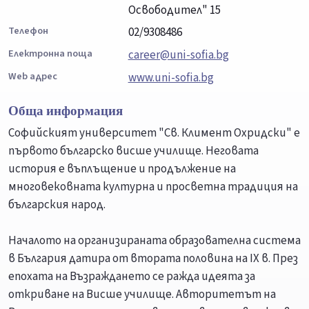
Освободител" 15
Телефон
02/9308486
Електронна поща
career@uni-sofia.bg
Web адрес
www.uni-sofia.bg
Обща информация
Софийският университет "Св. Климент Охридски" е
първото българско висше училище. Неговата
история е въплъщение и продължение на
многовековната културна и просветна традиция на
българския народ.
Началото на организираната образователна система
в България датира от втората половина на IX в. През
епохата на Възраждането се ражда идеята за
откриване на Висше училище. Авторитетът на