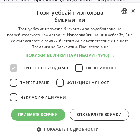
×
Този уебсайт използва
Специалности
Професии
бисквитки
BULGARIAN
Този уебсайт използва бисквитки за подобряване на
потребителското изживяване. Използвайки нашия уебсайт, Вие
ENGLISH
се съгласявате с всички бисквитки в съответствие с нашата
Политика за Бисквитки.
Прочетете още
ПОКАЖИ ВСИЧКИ ПАРТНЬОРИ
(1910) →
СТРОГО НЕОБХОДИМО
ЕФЕКТИВНОСТ
ТАРГЕТИРАНЕ
ФУНКЦИОНАЛНОСТ
НЕКЛАСИФИЦИРАНИ
ПРИЕМЕТЕ ВСИЧКИ
ОТХВЪРЛЕТЕ ВСИЧКИ
ПОКАЖЕТЕ ПОДРОБНОСТИ
© 2000-2026 ФБО. Всички права запазени.
Общи условия