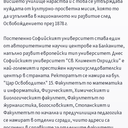
Висшето училище нараства и с това се утвърждава
нуждата от културно-просветна мисия, която то
да изпълнява в националното ни развитие след
Освобождението през 1878 г.
Постепенно Софийският университет става един
от авторитетните научни центрове на Балканите,
напълно развит европейски тип университет. Днес
Софийският университет "Св. Климент Охридски" е
най-големият и престижен научноизследователски
център в страната. Ректоратът се намира на бул.
"Цар Освободител" 15. Факултетът по математика
и информатика, Физическият, Химическият и
Биологическият факултет, Факултетът по
журналистика, Богословският, Стопанският и
Факултетът по начална и предучилищна педагогика
се намират в отделни сгради, чиито адреси са
посочени в справките за отделните факултети.