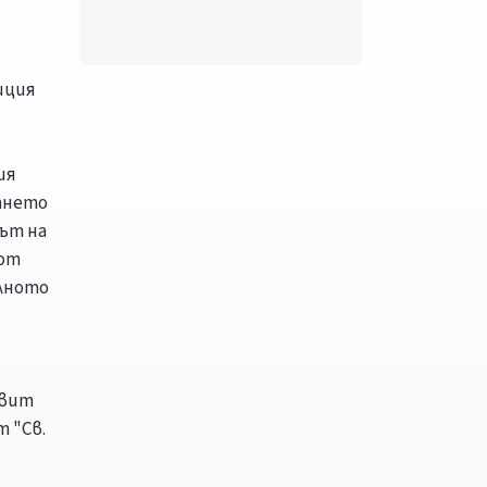
о
иция
ия
дането
ът на
 от
алното
звит
 "Св.