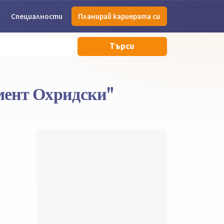
Специалности
Планирай кариерата си
Търси
мент Охридски"