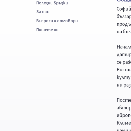
Полезни връзки
Софий
За нас
бълга
Въпроси и отговори
продъ
Пишете ни
на бъл
Начал
датир
се ра
Висше
култу
ни ра
Посте
автор
европ
Климе
научн