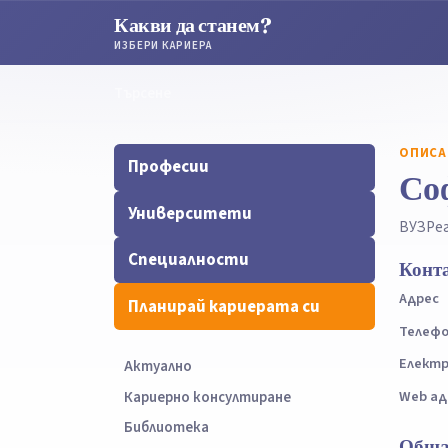
Какви да станем?
ИЗБЕРИ КАРИЕРА
Търсене
Търсене
ОПИСА
Професии
Со
Университети
ВУЗ
Ре
Специалности
Конт
Адрес
Планирай кариерата си
Телеф
Електр
Актуално
Web ад
Кариерно консултиране
Библиотека
Обща