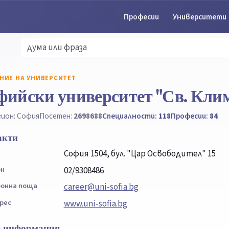
Професии
Университети
НИЕ НА УНИВЕРСИТЕТ
фийски университет "Св. Кли
гион: София
Посетен:
2698688
Специалности:
118
Професии:
84
акти
София 1504, бул. "Цар Освободител" 15
он
02/9308486
онна поща
career@uni-sofia.bg
рес
www.uni-sofia.bg
 информация