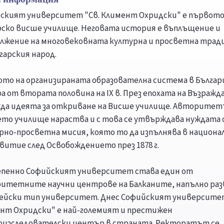
ският университет "Св. Климент Охридски" е първот
рско висше училище. Неговата история е въплъщение и
лжение на многовековната културна и просветна трад
гарския народ.
ото на организираната образователна система в Българ
а от втората половина на IX в. През епохата на Възраж
жда идеята за откриване на Висше училище. Авторитет
то училище нараства и с това се утвърждава нуждата
рно-просветна мисия, която то да изпълнява в национ
звитие след Освобождението през 1878 г.
пенно Софийският университет става един от
итетните научни центрове на Балканите, напълно ра
ейски тип университет. Днес Софийският университет
нт Охридски" е най-големият и престижен
оизследователски център в страната. Ректоратът се