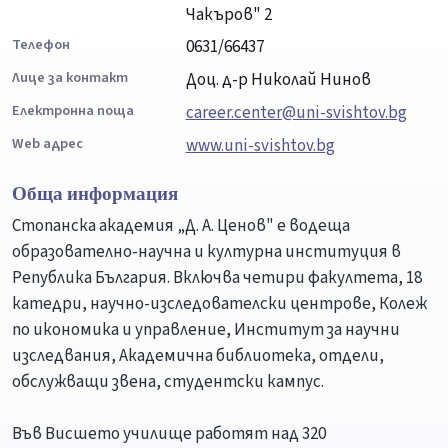
Чакъров" 2
Телефон
0631/66437
Лице за контакт
Доц. д-р Николай Нинов
Електронна поща
career.center@uni-svishtov.bg
Web адрес
www.uni-svishtov.bg
Обща информация
Стопанска академия „Д. А. Ценов" е водеща
образователно-научна и културна институция в
Република България. Включва четири факултета, 18
катедри, научно-изследователски центрове, Колеж
по икономика и управление, Институт за научни
изследвания, Академична библиотека, отдели,
обслужващи звена, студентски кампус.
Във Висшето училище работят над 320