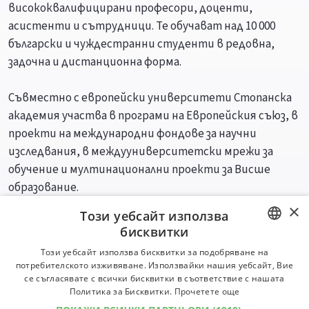
висококвалифицирани професори, доценти,
асистенти и сътрудници. Те обучават над 10 000
български и чуждестранни студенти в редовна,
задочна и дистанционна форма.
Съвместно с европейски университети Стопанска
академия участва в програми на Европейския съюз, в
проекти на международни фондове за научни
изследвания, в междууниверситетски мрежи за
обучение и мултинационални проекти за Висше
образование.
×
Този уебсайт използва
Специалности
Професии
бисквитки
BULGARIAN
Този уебсайт използва бисквитки за подобряване на
потребителското изживяване. Използвайки нашия уебсайт, Вие
ENGLISH
се съгласявате с всички бисквитки в съответствие с нашата
Политика за Бисквитки.
Прочетете още