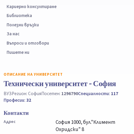
Кариерно консултиране
Библиотека
Полезни връзки
За нас
Въпроси и отговори
Пишете ни
ОПИСАНИЕ НА УНИВЕРСИТЕТ
Технически университет - София
ВУЗ
Регион: София
Посетен:
1296790
Специалности:
117
Професии:
32
Контакти
Адрес
София 1000, бул."Климент
Охридски" 8