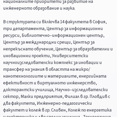
националните приоритети за развитие на
инженерното образование и наука.
В структурата си включва 14 факултета в София,
три департамента, Център за информационни
ресурси, Библиотечно–информационен център,
Център за международни срещи, Център за
непрекъснато обучение, Център за образователни и
иновационни проекти, Университетски
научноизследователски комплекс за иновации и
трансфер на знания в областта на микро/
нанотехнологиите и материалите, енергийната
ефективност и виртуалното инженерство,
докторантски училища, Научно–изследователски
сектор, Малки предприятия, Филиал в гр. Пловдив с
два факултета, Инженерно-педагогически
факултет и колеж в гр. Сливен, Колеж по енергетика
и електроника и две средни училища - Технологично