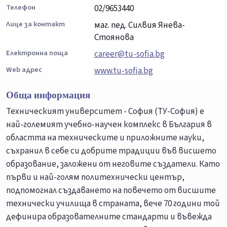
Телефон
02/9653440
Лице за контакт
маг. пед. Силвия Янева-
Стоянова
Електронна поща
career@tu-sofia.bg
Web адрес
www.tu-sofia.bg
Обща информация
Техническият университет - София (ТУ-София) е
най-големият учебно-научен комплекс в България в
областта на техническите и приложните науки,
съхранил в себе си добрите традиции във висшето
образование, заложени от неговите създатели. Като
първи и най-голям политехнически център,
подпомогнал създаването на повечето от висшите
технически училища в страната, вече 70 години той
дефинира образователните стандарти и въвежда