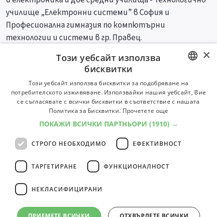
училище „Електронни системи” в София и
Професионална гимназия по компютърни
технологии и системи в гр. Правец.
×
Този уебсайт използва
Специалности
Професии
бисквитки
BULGARIAN
Този уебсайт използва бисквитки за подобряване на
потребителското изживяване. Използвайки нашия уебсайт, Вие
ENGLISH
се съгласявате с всички бисквитки в съответствие с нашата
Политика за Бисквитки.
Прочетете още
ПОКАЖИ ВСИЧКИ ПАРТНЬОРИ
(1910) →
СТРОГО НЕОБХОДИМО
ЕФЕКТИВНОСТ
ТАРГЕТИРАНЕ
ФУНКЦИОНАЛНОСТ
НЕКЛАСИФИЦИРАНИ
ПРИЕМЕТЕ ВСИЧКИ
ОТХВЪРЛЕТЕ ВСИЧКИ