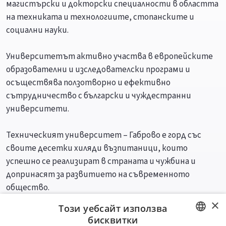
магистърски и докторски специалности в областта
на техниката и технологиите, стопанските и
социални науки.
Университетът активно участва в европейските
образователни и изследователски програми и
осъществява ползотворно и ефективно
сътрудничество с български и чуждестранни
университети.
Техническият университет – Габрово е горд със
своите десетки хиляди възпитаници, които
успешно се реализират в страната и чужбина и
допринасят за развитието на съвременното
общество.
×
Този уебсайт използва
Специалности
Професии
бисквитки