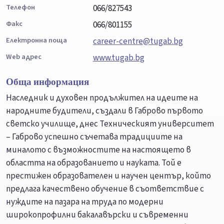
Телефон
066/827543
Факс
066/801155
Електронна поща
career-centre@tugab.bg
Web адрес
www.tugab.bg
Обща информация
Наследник и духовен продължител на идеите на
народните будители, създали в Габрово първото
светско училище, днес Техническият университет
– Габрово успешно съчетава традициите на
миналото с възможностите на настоящето в
областта на образованието и науката. Той е
престижен образователен и научен център, който
предлага качествено обучение в съответствие с
нуждите на пазара на труда по модерни
широкопрофилни бакалавърски и съвременни