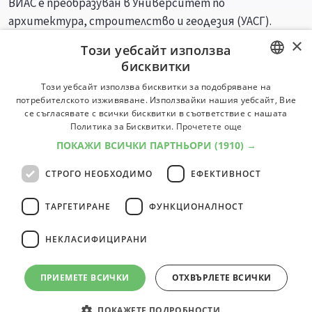
ВИАС е преобразуван в Университет по
архитектура, строителство и геодезия (УАСГ).
×
Този уебсайт използва
Специалности
Професии
бисквитки
BULGARIAN
Този уебсайт използва бисквитки за подобряване на
потребителското изживяване. Използвайки нашия уебсайт, Вие
ENGLISH
се съгласявате с всички бисквитки в съответствие с нашата
Политика за Бисквитки.
Прочетете още
ПОКАЖИ ВСИЧКИ ПАРТНЬОРИ
(1910) →
СТРОГО НЕОБХОДИМО
ЕФЕКТИВНОСТ
ТАРГЕТИРАНЕ
ФУНКЦИОНАЛНОСТ
НЕКЛАСИФИЦИРАНИ
ПРИЕМЕТЕ ВСИЧКИ
ОТХВЪРЛЕТЕ ВСИЧКИ
ПОКАЖЕТЕ ПОДРОБНОСТИ