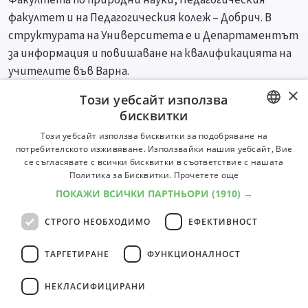
факултет и на Педагогическия колеж – Добрич. В
структурата на Университета е и Департаментът
за информация и повишаване на квалификацията на
учителите във Варна.
×
Този уебсайт използва
Специалности
Професии
бисквитки
BULGARIAN
Този уебсайт използва бисквитки за подобряване на
потребителското изживяване. Използвайки нашия уебсайт, Вие
ENGLISH
се съгласявате с всички бисквитки в съответствие с нашата
Политика за Бисквитки.
Прочетете още
ПОКАЖИ ВСИЧКИ ПАРТНЬОРИ
(1910) →
СТРОГО НЕОБХОДИМО
ЕФЕКТИВНОСТ
ТАРГЕТИРАНЕ
ФУНКЦИОНАЛНОСТ
НЕКЛАСИФИЦИРАНИ