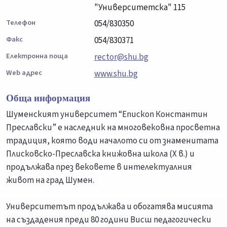
"Университетска" 115
Телефон
054/830350
Факс
054/830371
Електронна поща
rector@shu.bg
Web адрес
www.shu.bg
Обща информация
Шуменският университет “Епископ Константин
Преславски” е наследник на многовековна просветна
традиция, която води началото си от знаменитата
Плисковско-Преславска книжовна школа (Х в.) и
продължава през вековете в интелектуалния
живот на град Шумен.
Университетът продължава и обогатява мисията
на създадения преди 80 години Висш педагогически