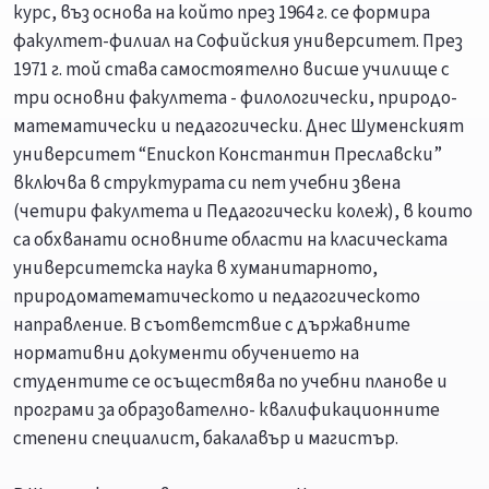
курс, въз основа на който през 1964 г. се формира
факултет-филиал на Софийския университет. През
1971 г. той става самостоятелно висше училище с
три основни факултета - филологически, природо-
математически и педагогически. Днес Шуменският
университет “Епископ Константин Преславски”
включва в структурата си пет учебни звена
(четири факултета и Педагогически колеж), в които
са обхванати основните области на класическата
университетска наука в хуманитарното,
природоматематическото и педагогическото
направление. В съответствие с държавните
нормативни документи обучението на
студентите се осъществява по учебни планове и
програми за образователно- квалификационните
степени специалист, бакалавър и магистър.