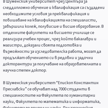
В Шуменския университет чрез Центъра за
следдипломно обучение и квалификация са създадени
необходимите условия за преквалификация и
повишаване на квалификацията на специалисти,
завършили колеж, полувисше и висше образование. В
отделните факултети на висшето училище се
реализира учебен процес, чрез който бакалаври и
магистри, доказали своята подготовка и
възможности за изследователска работа, могат да
продължат обучението си в редовни и задочни
докторантури за получаване на образователната и
научна степен доктор.
В Шуменския университет “Епископ Константин
Преславски” се обучават над 7000 студенти в
специалностите на Факултета по хуманитарни
науки, Факултета по математика и информатика,
Факултета по природни науки, Педагогическия