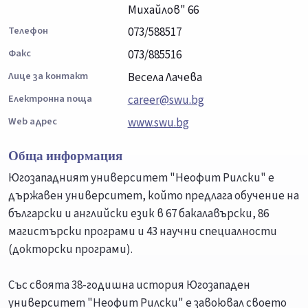
Михайлов" 66
Телефон
073/588517
Факс
073/885516
Лице за контакт
Весела Лачева
Електронна поща
career@swu.bg
Web адрес
www.swu.bg
Обща информация
Югозападният университет "Неофит Рилски" е
държавен университет, който предлага обучение на
български и английски език в 67 бакалавърски, 86
магистърски програми и 43 научни специалности
(докторски програми).
Със своята 38-годишна история Югозападен
университет "Неофит Рилски" е завоювал своето