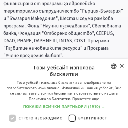
финансирана от програми за европейско
териториално сътрудничество "Гърция-България"
и "България Македония", Шеста и седма рамкова
програма , Фонд "Научни изследвания", Световната
банка, Фондация "Отворено общество", CEEPUS,
DAAD, PHARE, DAPHNE III, INTAS, COST, Програма
"Развитие на човешките ресурси" и Програма
"Учене през целия живот".
×
Този уебсайт използва
Специалности
Професии
бисквитки
BULGARIAN
Този уебсайт използва бисквитки за подобряване на
потребителското изживяване. Използвайки нашия уебсайт, Вие
ENGLISH
се съгласявате с всички бисквитки в съответствие с нашата
Политика за Бисквитки.
Прочетете още
ПОКАЖИ ВСИЧКИ ПАРТНЬОРИ
(1910) →
СТРОГО НЕОБХОДИМО
ЕФЕКТИВНОСТ