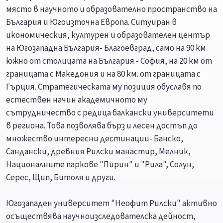
място в научното и образователно пространство на
България и Югоизточна Европа. Ситуиран в
икономическия, културен и образователен център
на Югозападна България- Благоевград, само на 90 км
южно от столицата на България - София, на 20 км от
границата с Македония и на 80 км. от границата с
Гърция. Стратегическата му позиция обуславя по
естествен начин академичното му
сътрудничество с редица балкански университети
в региона. Това позволява бърз и лесен достъп до
множество интересни дестинации- Банско,
Сандански, древния Рилски манастир, Мелник,
Националните паркове "Пирин" и "Рила", Солун,
Серес, Щип, Битоля и други.
Югозападен университет "Неофит Рилски" активно
осъществява научноизследователска дейност,