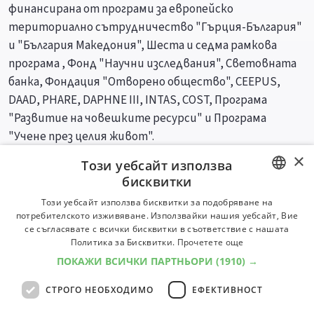
финансирана от програми за европейско
териториално сътрудничество "Гърция-България"
и "България Македония", Шеста и седма рамкова
програма , Фонд "Научни изследвания", Световната
банка, Фондация "Отворено общество", CEEPUS,
DAAD, PHARE, DAPHNE III, INTAS, COST, Програма
"Развитие на човешките ресурси" и Програма
"Учене през целия живот".
×
Този уебсайт използва
Специалности
Професии
бисквитки
BULGARIAN
Този уебсайт използва бисквитки за подобряване на
потребителското изживяване. Използвайки нашия уебсайт, Вие
ENGLISH
се съгласявате с всички бисквитки в съответствие с нашата
Политика за Бисквитки.
Прочетете още
ПОКАЖИ ВСИЧКИ ПАРТНЬОРИ
(1910) →
СТРОГО НЕОБХОДИМО
ЕФЕКТИВНОСТ