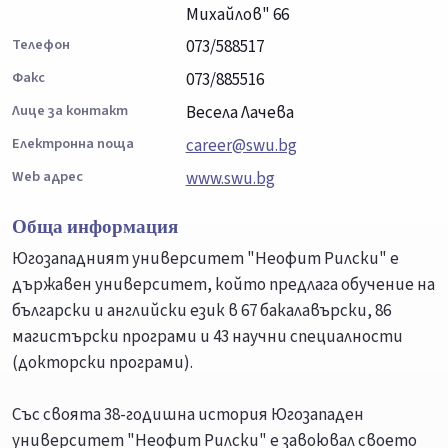
Михайлов" 66
Телефон
073/588517
Факс
073/885516
Лице за контакт
Весела Лачева
Електронна поща
career@swu.bg
Web адрес
www.swu.bg
Обща информация
Югозападният университет "Неофит Рилски" е
държавен университет, който предлага обучение на
български и английски език в 67 бакалавърски, 86
магистърски програми и 43 научни специалности
(докторски програми).
Със своята 38-годишна история Югозападен
университет "Неофит Рилски" е завоювал своето