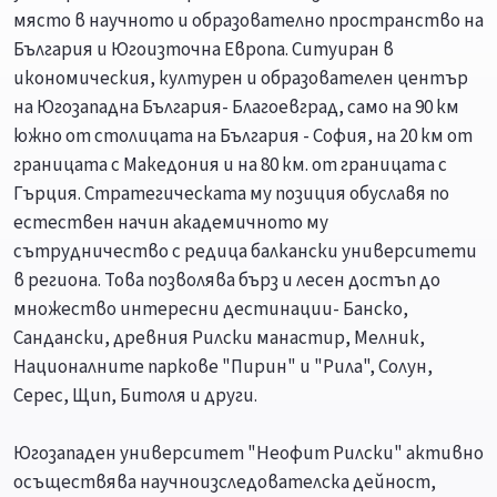
място в научното и образователно пространство на
България и Югоизточна Европа. Ситуиран в
икономическия, културен и образователен център
на Югозападна България- Благоевград, само на 90 км
южно от столицата на България - София, на 20 км от
границата с Македония и на 80 км. от границата с
Гърция. Стратегическата му позиция обуславя по
естествен начин академичното му
сътрудничество с редица балкански университети
в региона. Това позволява бърз и лесен достъп до
множество интересни дестинации- Банско,
Сандански, древния Рилски манастир, Мелник,
Националните паркове "Пирин" и "Рила", Солун,
Серес, Щип, Битоля и други.
Югозападен университет "Неофит Рилски" активно
осъществява научноизследователска дейност,