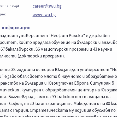
онна поща
career@swu.bg
рес
www.swu.bg
 информация
падният университет "Неофит Рилски" е държавен
рситет, който предлага обучение на български и англий
 67 бакалавърски, 86 магистърски програми и 43 научни
алности (докторски програми).
воята 38-годишна история Югозападен университет "
и" е завоювал своето място в научното и образователно
ранство на България и Югоизточна Европа. Ситуиран в
мическия, културен и образователен център на Югозап
рия- Благоевград, само на 90 км южно от столицата на
ия - София, на 20 км от границата с Македония и на 80 км
цата с Гърция. Стратегическата му позиция обуславя по