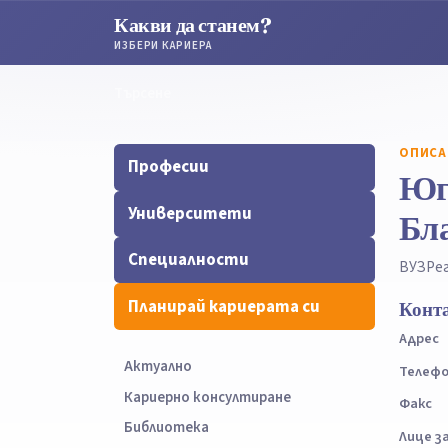
Какви да станем?
ИЗБЕРИ КАРИЕРА
Търсене
Търсене
ОПИСА
Професии
Юг
Университети
Бл
Специалности
ВУЗ
Ре
Планирай кариерата си
Конт
Адрес
Актуално
Телеф
Кариерно консултиране
Факс
Библиотека
Лице з