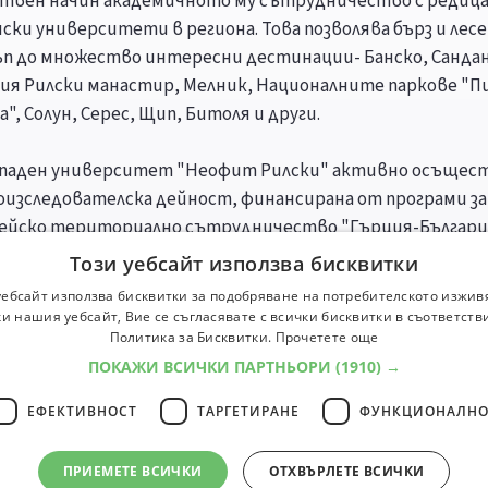
твен начин академичното му сътрудничество с редиц
нски университети в региона. Това позволява бърз и лес
п до множество интересни дестинации- Банско, Сандан
ия Рилски манастир, Мелник, Националните паркове "П
а", Солун, Серес, Щип, Битоля и други.
паден университет "Неофит Рилски" активно осъщес
оизследователска дейност, финансирана от програми за
ейско териториално сътрудничество "Гърция-Българи
ария Македония", Шеста и седма рамкова програма , Фон
Този уебсайт използва бисквитки
ни изследвания", Световната банка, Фондация "Отворе
уебсайт използва бисквитки за подобряване на потребителското изжив
тво", CEEPUS, DAAD, PHARE, DAPHNE III, INTAS, COST, Про
и нашия уебсайт, Вие се съгласявате с всички бисквитки в съответств
итие на човешките ресурси" и Програма "Учене през цел
Политика за Бисквитки.
Прочетете още
".
ПОКАЖИ ВСИЧКИ ПАРТНЬОРИ
(1910) →
ЕФЕКТИВНОСТ
ТАРГЕТИРАНЕ
ФУНКЦИОНАЛНО
циалности
Професии
ПРИЕМЕТЕ ВСИЧКИ
ОТХВЪРЛЕТЕ ВСИЧКИ