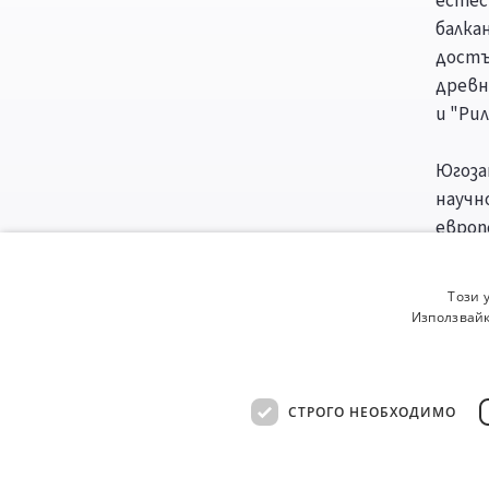
естес
балка
достъ
древн
и "Рил
Югоза
научн
европ
"Бълг
"Науч
Този 
общес
Използвайк
"Разв
живот
СТРОГО НЕОБХОДИМО
Спе