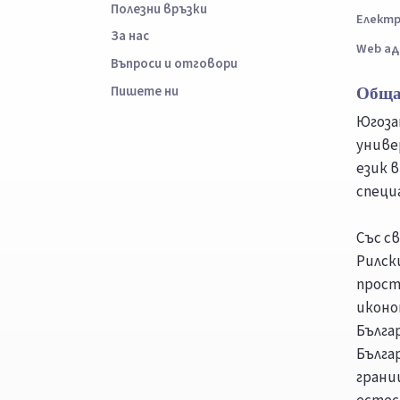
Полезни връзки
Електр
За нас
Web ад
Въпроси и отговори
Пишете ни
Обща
Югоза
униве
език в
специ
Със с
Рилск
прост
иконо
Бълга
Българ
грани