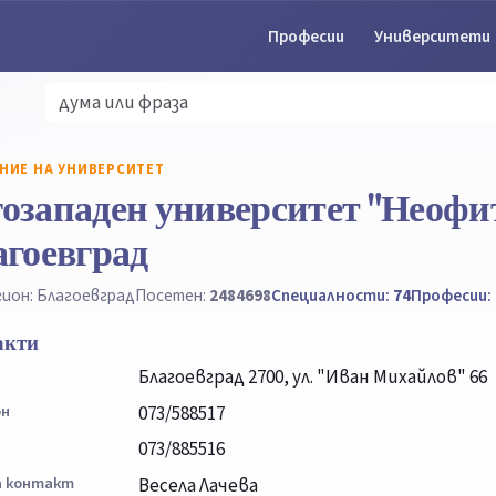
Професии
Университети
НИЕ НА УНИВЕРСИТЕТ
озападен университет "Неофит
агоевград
гион: Благоевград
Посетен:
2484698
Специалности:
74
Професии:
акти
Благоевград 2700, ул. "Иван Михайлов" 66
он
073/588517
073/885516
а контакт
Весела Лачева