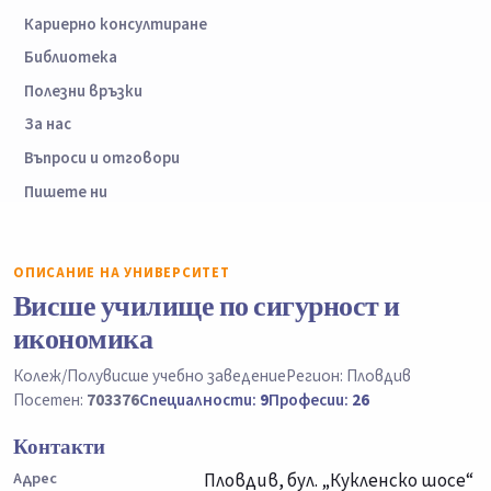
Кариерно консултиране
Библиотека
Полезни връзки
За нас
Въпроси и отговори
Пишете ни
ОПИСАНИЕ НА УНИВЕРСИТЕТ
Висше училище по сигурност и
икономика
Колеж/Полувисше учебно заведение
Регион: Пловдив
Посетен:
703376
Специалности:
9
Професии:
26
Контакти
Адрес
Пловдив, бул. „Кукленско шосе“