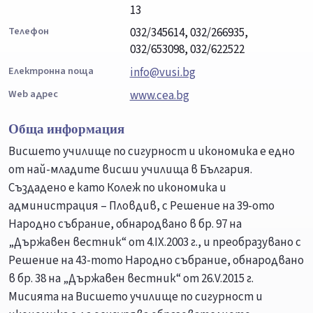
13
Телефон
032/345614, 032/266935,
032/653098, 032/622522
Електронна поща
info@vusi.bg
Web адрес
www.cea.bg
Обща информация
Висшето училище по сигурност и икономика е едно
от най-младите висши училища в България.
Създадено е като Колеж по икономика и
администрация – Пловдив, с Решение на 39-ото
Народно събрание, обнародвано в бр. 97 на
„Държавен вестник“ от 4.ІХ.2003 г., и преобразувано с
Решение на 43-тото Народно събрание, обнародвано
в бр. 38 на „Държавен вестник“ от 26.V.2015 г.
Мисията на Висшето училище по сигурност и