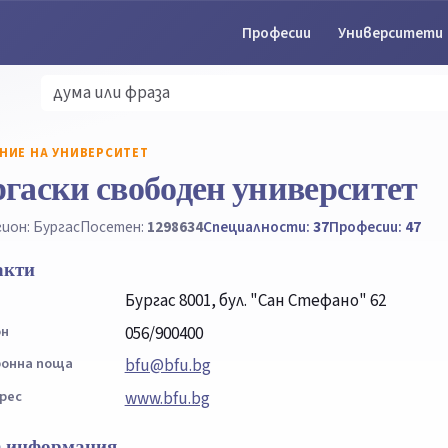
Професии
Университети
НИЕ НА УНИВЕРСИТЕТ
гаски свободен университет
ион: Бургас
Посетен:
1298634
Специалности:
37
Професии:
47
акти
Бургас 8001, бул. "Сан Стефано" 62
он
056/900400
онна поща
bfu@bfu.bg
рес
www.bfu.bg
 информация