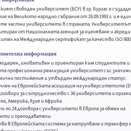
ският свободен университет (БСУ) в гр. Бургас е създаде
е на Великото народно събрание от 18.09.1991 г. и е еди
те частни университети в страната. Университетът
итиран от Националната агенция за оценяване и акред
осител на Международен сертификат за качество ISO 9001
лнителна информация
 модерен, иновативен и ориентиран към студентите и
та професионална реализация университет със значим
мични постижения и утвърден международен статус:
е член на Европейската асоциация на университетите (Е
договори за сътрудничество с 36 университета и орган
па, Америка, Азия и Африка
ти по 24 договора с университети в Европа за обмен на
нти и преподаватели.
тва в Европейската система за натрупване и трансфер 