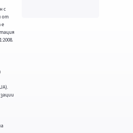
н с
н от
 е
итация
:2008.
и
UA).
изации
на