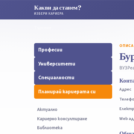
Какви да станем?
ИЗБЕРИ КАРИЕРА
Търсене
Търсене
ОПИСА
Професии
Бур
Университети
ВУЗ
Рег
Специалности
Конт
Адрес
Планирай кариерата си
Телеф
Електр
Актуално
Web ад
Кариерно консултиране
Библиотека
Обща