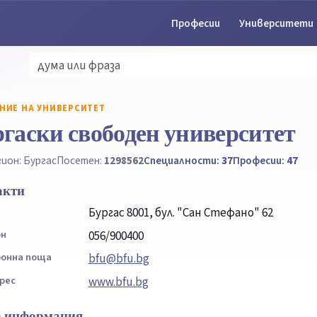
Професии
Университети
НИЕ НА УНИВЕРСИТЕТ
гаски свободен университет
ион: Бургас
Посетен:
1298562
Специалности:
37
Професии:
47
акти
Бургас 8001, бул. "Сан Стефано" 62
он
056/900400
онна поща
bfu@bfu.bg
рес
www.bfu.bg
 информация