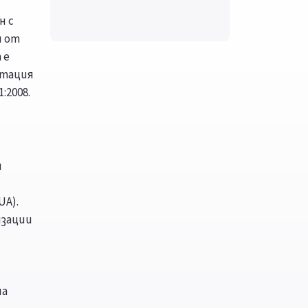
н с
н от
 е
итация
:2008.
и
UA).
изации
на