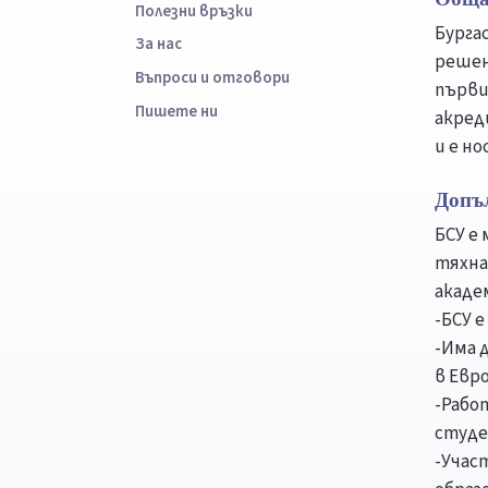
Полезни връзки
Бурга
За нас
решени
Въпроси и отговори
първи
Пишете ни
акред
и е н
Допъ
БСУ е
тяхна
акаде
-БСУ 
-Има 
в Евро
-Рабо
студе
-Учас