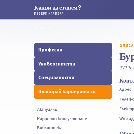
Какви да станем?
ИЗБЕРИ КАРИЕРА
Търсене
Търсене
ОПИСА
Професии
Бур
Университети
ВУЗ
Рег
Специалности
Конт
Адрес
Планирай кариерата си
Телеф
Електр
Актуално
Web ад
Кариерно консултиране
Библиотека
Обща