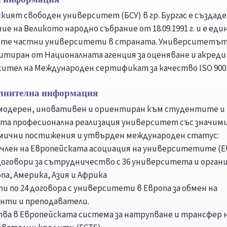
ският свободен университет (БСУ) в гр. Бургас е създаде
е на Великото народно събрание от 18.09.1991 г. и е еди
те частни университети в страната. Университетът
итиран от Националната агенция за оценяване и акред
осител на Международен сертификат за качество ISO 9001
лнителна информация
 модерен, иновативен и ориентиран към студентите и
та професионална реализация университет със значим
мични постижения и утвърден международен статус:
е член на Европейската асоциация на университетите (Е
договори за сътрудничество с 36 университета и орган
па, Америка, Азия и Африка
ти по 24 договора с университети в Европа за обмен на
нти и преподаватели.
тва в Европейската система за натрупване и трансфер 