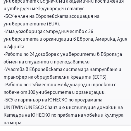
университет със значими академични постижения
и утвърден международен статус:
-БСУ е член на Европейската асоциация на
университетите (ЕUA).
-Има договори за сътрудничество с 36
университета и организации в Европа, Америка, Азия
и Африка
-Работи по 24 договора с университети в Европа за
обмен на студенти и преподаватели.
-Участва в Европейската система за натрупване и
трансфер на образователни кредити (ЕCTS).
-Работи по съвместни международни проекти с
повече от 100 университета и организации.
-БСУ е партньор на ЮНЕСКО по програмата
UNITWIN/UNESCO Chairs и e институция домакин на
Катедра на ЮНЕСКО по правата на човека и култура
на мира.