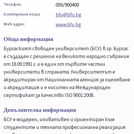
Телефон
056/900400
Електронна поща
bfu@bfu.bg
Web адрес
www.bfu.bg
Обща информация
Бургаският свободен университет (БСУ) в гр. Бургас
е създаден с решение на Великото народно събрание
от 18.09.1991 г. и е един от първите частни
университети в страната. Университетът е
акредитиран от Националната агенция за оценяване
и акредитация и е носител на Международен
сертификат за качество ISO 9001:2008.
Допълнителна информация
БСУ е модерен, иновативен и ориентиран към
студентите и тяхната професионална реализация