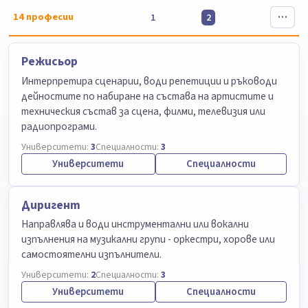
14
професии
1
2
Режисьор
Интерпретира сценарии, води репетиции и ръководи
дейностите по набиране на състава на артистите и
техническия състав за сцена, филми, телевизия или
радиопрограми.
Университети:
3
Специалности:
3
Университети
Специалности
Диригент
Направлява и води инструментални или вокални
изпълнения на музикални групи - оркестри, хорове или
самостоятелни изпълнители.
Университети:
2
Специалности:
3
Университети
Специалности