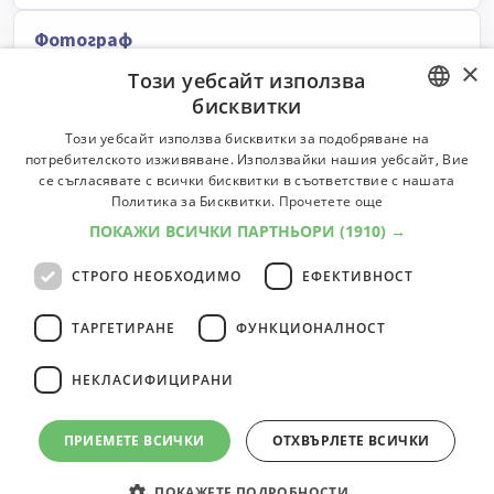
Фотограф
×
Служи си с фотоапарат или камера, за да заснеме или
Този уебсайт използва
запише различни обекти.
бисквитки
Университети:
3
Специалности:
3
BULGARIAN
Този уебсайт използва бисквитки за подобряване на
Университети
Специалности
потребителското изживяване. Използвайки нашия уебсайт, Вие
ENGLISH
се съгласявате с всички бисквитки в съответствие с нашата
Политика за Бисквитки.
Прочетете още
Музикален аранжор
ПОКАЖИ ВСИЧКИ ПАРТНЬОРИ
(1910) →
Пише или пренаписва музикални партитури.
СТРОГО НЕОБХОДИМО
ЕФЕКТИВНОСТ
Класификатор:
2453
Университети:
2
Специалности:
2
Университети
Специалности
ТАРГЕТИРАНЕ
ФУНКЦИОНАЛНОСТ
НЕКЛАСИФИЦИРАНИ
14
професии
1
2
ПРИЕМЕТЕ ВСИЧКИ
ОТХВЪРЛЕТЕ ВСИЧКИ
ПОКАЖЕТЕ ПОДРОБНОСТИ