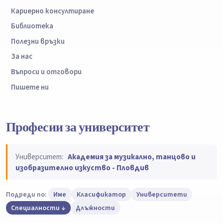
Кариерно консултиране
Библиотека
Полезни връзки
За нас
Въпроси и отговори
Пишете ни
Професии за университет
Университет:
Академия за музикално, танцово и
изобразително изкуство - Пловдив
Подреди по:
Име
Класификатор
Университети
Специалности
Длъжности