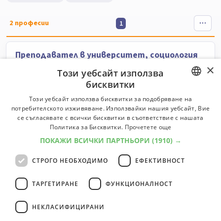
2
професии
1
Преподавател в университет, социология
×
Преподава курсове по социология.
Този уебсайт използва
бисквитки
Университети:
4
Специалности:
4
Университети
Специалности
BULGARIAN
Този уебсайт използва бисквитки за подобряване на
потребителското изживяване. Използвайки нашия уебсайт, Вие
ENGLISH
се съгласявате с всички бисквитки в съответствие с нашата
Социолог
Политика за Бисквитки.
Прочетете още
Осигурява необходимата социологическа информация
ПОКАЖИ ВСИЧКИ ПАРТНЬОРИ
(1910) →
за вземането на правилни управленски решения
СТРОГО НЕОБХОДИМО
ЕФЕКТИВНОСТ
Класификатор:
6000
Университети:
4
Специалности:
5
Университети
Специалности
ТАРГЕТИРАНЕ
ФУНКЦИОНАЛНОСТ
НЕКЛАСИФИЦИРАНИ
2
професии
1