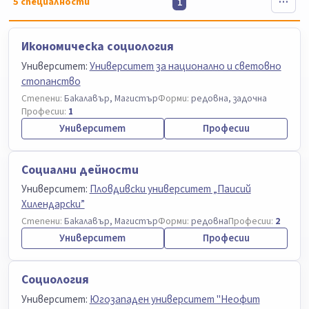
5
специалности
1
Икономическа социология
Университет:
Университет за национално и световно
стопанство
Степени:
Бакалавър, Магистър
Форми:
редовна, задочна
Професии:
1
Университет
Професии
Социални дейности
Университет:
Пловдивски университет „Паисий
Хилендарски”
Степени:
Бакалавър, Магистър
Форми:
редовна
Професии:
2
Университет
Професии
Социология
Университет:
Югозападен университет "Неофит