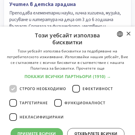
Учител в детска градина
Преподава елементарни науки, лична хигиена, музика,
рисуване и литература на деца от 3 до 6 годишна
възраст. Спомага за физическото, умствено и
×
социално развитие на децата.
Този уебсайт използва
бисквитки
Университети:
5
Специалности:
12
Университети
Специалности
BULGARIAN
Този уебсайт използва бисквитки за подобряване на
потребителското изживяване. Използвайки нашия уебсайт, Вие
ENGLISH
се съгласявате с всички бисквитки в съответствие с нашата
Детски учител
Политика за Бисквитки.
Прочетете още
Планира, подготвя и провежда възпитателно-
ПОКАЖИ ВСИЧКИ ПАРТНЬОРИ
(1910) →
образователната дейност на децата.
СТРОГО НЕОБХОДИМО
ЕФЕКТИВНОСТ
Класификатор:
6000
Университети:
5
Специалности:
15
Университети
Специалности
ТАРГЕТИРАНЕ
ФУНКЦИОНАЛНОСТ
НЕКЛАСИФИЦИРАНИ
4
професии
1
ПРИЕМЕТЕ ВСИЧКИ
ОТХВЪРЛЕТЕ ВСИЧКИ