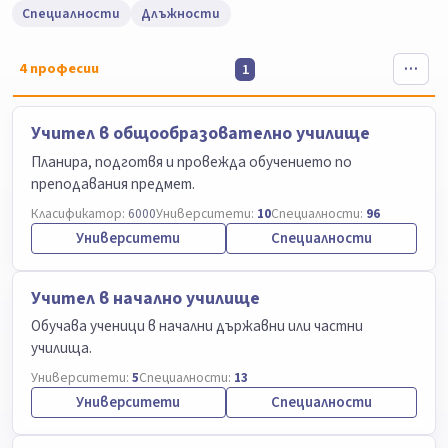
Специалности
Длъжности
4
професии
1
Учител в общообразователно училище
Планира, подготвя и провежда обучението по
преподавания предмет.
Класификатор:
6000
Университети:
10
Специалности:
96
Университети
Специалности
Учител в начално училище
Обучава ученици в начални държавни или частни
училища.
Университети:
5
Специалности:
13
Университети
Специалности