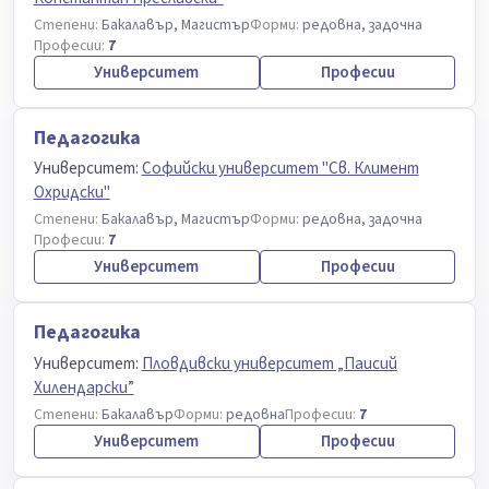
Степени:
Бакалавър, Магистър
Форми:
редовна, задочна
Професии:
7
Университет
Професии
Педагогика
Университет:
Софийски университет "Св. Климент
Охридски"
Степени:
Бакалавър, Магистър
Форми:
редовна, задочна
Професии:
7
Университет
Професии
Педагогика
Университет:
Пловдивски университет „Паисий
Хилендарски”
Степени:
Бакалавър
Форми:
редовна
Професии:
7
Университет
Професии