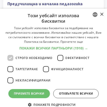
Предучилищна и начална педагогика
Университет:
Русенски университет "Ангел Кънчев"
×
Този уебсайт използва
Степени:
Бакалавър
Форми:
редовна, задочна
Професии:
4
бисквитки
Университет
Професии
BULGARIAN
Този уебсайт използва бисквитки за подобряване на
потребителското изживяване. Използвайки нашия уебсайт, Вие
ENGLISH
Предучилищна и начална училища
се съгласявате с всички бисквитки в съответствие с нашата
педагогика
Политика за Бисквитки.
Прочетете още
ПОКАЖИ ВСИЧКИ ПАРТНЬОРИ
(1910) →
Университет:
Шуменски университет "Епископ
Константин Преславски"
СТРОГО НЕОБХОДИМО
ЕФЕКТИВНОСТ
Степени:
Бакалавър, Магистър
Форми:
редовна
Професии:
4
Университет
Професии
ТАРГЕТИРАНЕ
ФУНКЦИОНАЛНОСТ
НЕКЛАСИФИЦИРАНИ
15
специалности
1
2
ПРИЕМЕТЕ ВСИЧКИ
ОТХВЪРЛЕТЕ ВСИЧКИ
ПОКАЖЕТЕ ПОДРОБНОСТИ
© 2000-2026 ФБО. Всички права запазени.
Общи условия