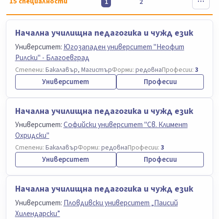
15
специалности
1
2
Начална училищна педагогика и чужд език
Университет:
Югозападен университет "Неофит
Рилски" - Благоевград
Степени:
Бакалавър, Магистър
Форми:
редовна
Професии:
3
Университет
Професии
Начална училищна педагогика и чужд език
Университет:
Софийски университет "Св. Климент
Охридски"
Степени:
Бакалавър
Форми:
редовна
Професии:
3
Университет
Професии
Начална училищна педагогика и чужд език
Университет:
Пловдивски университет „Паисий
Хилендарски”