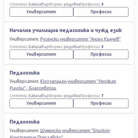
Степени:
Бакалавър
Форми:
редовна
Професии:
3
Университет
Професии
Начална училищна педагогика и чужд език
Университет:
Русенски университет "Ангел Кънчев"
Степени:
Бакалавър
Форми:
редовна
Професии:
3
Университет
Професии
Педагогика
Университет:
Югозападен университет "Неофит
Рилски" - Благоевград
Степени:
Бакалавър
Форми:
редовна
Професии:
7
Университет
Професии
Педагогика
Университет:
Шуменски университет "Епископ
Константин Преславски"