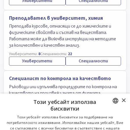
Университети
Специалности
Преподавател в университет, химия
Преподава курсове, отнасящи се до химическите и
физическите свойства и състав на веществата.
Работата може да включва инструкции на методите
за количествен и качествен анализ.
Университети:
8
Специалности:
22
Университети
Специалности
Специалист по контрола на качеството
Ръководи или изпълнява процедурите по контрола на
качеството на произвежданата от фирмата
×
продукция.
Този уебсайт използва
бисквитки
Класификатор:
6000
Университети:
8
Специалности:
19
Университети
Специалности
BULGARIAN
Този уебсайт използва бисквитки за подобряване на
потребителското изживяване. Използвайки нашия уебсайт, Вие
ENGLISH
се съгласявате с всички бисквитки в съответствие с нашата