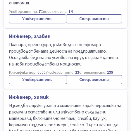
анатомия.
Университети:
7
Специалности:
14
Университети
Специалности
Инженер, главен
Планира, организира, ръководи и контролира
производствената дейност на предприятието.
Осигурява безопасни условия на труд и изграждането
на нови производствени мощности.
Класификатор:
6000
Университети:
23
Специалности:
135
Университети
Специалности
Инженер, химик
Изследва структурата и химичните характеристики на
различни естествени или изкуствено създадени
материали, включително метали, сплави, каучук,
керамични изделия, полимери, стъкло. Търси начини да