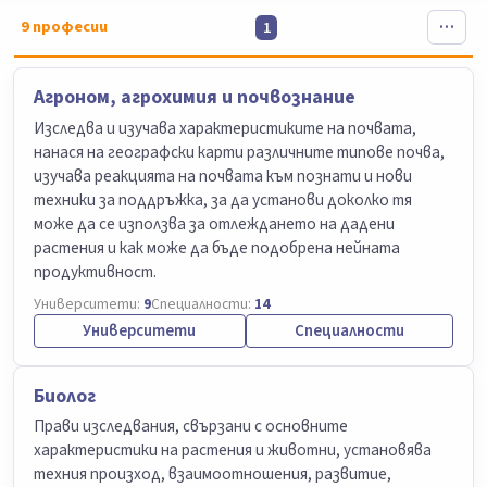
9
професии
1
Агроном, агрохимия и почвознание
Изследва и изучава характеристиките на почвата,
нанася на географски карти различните типове почва,
изучава реакцията на почвата към познати и нови
техники за поддръжка, за да установи доколко тя
може да се използва за отлеждането на дадени
растения и как може да бъде подобрена нейната
продуктивност.
Университети:
9
Специалности:
14
Университети
Специалности
Биолог
Прави изследвания, свързани с основните
характеристики на растения и животни, установява
техния произход, взаимоотношения, развитие,