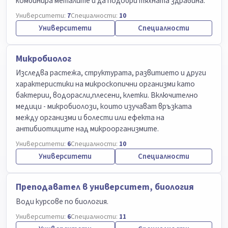
комбинира металите и да подобри тяхната здравина.
Университети:
7
Специалности:
10
Университети
Специалности
Микробиолог
Изследва растежа, структурата, развитието и други
характеристики на микроскопични организми като
бактерии, водорасли,плесени, клетки. Включително
медици - микробиолози, които изучават връзката
между организми и болести или ефекта на
антибиотиците над микроорганизмите.
Университети:
6
Специалности:
10
Университети
Специалности
Преподавател в университет, биология
Води курсове по биология.
Университети:
6
Специалности:
11