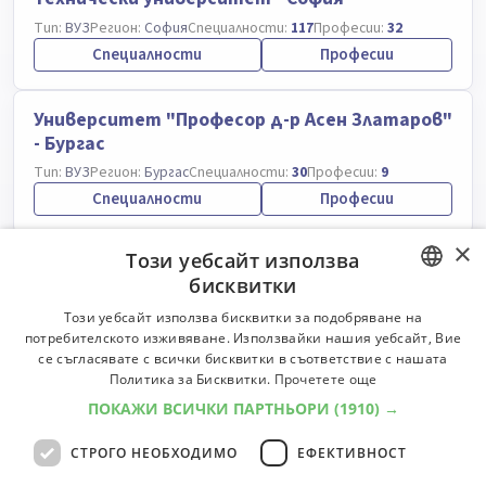
Тип:
ВУЗ
Регион:
София
Специалности:
117
Професии:
32
Специалности
Професии
Университет "Професор д-р Асен Златаров"
- Бургас
Тип:
ВУЗ
Регион:
Бургас
Специалности:
30
Професии:
9
Специалности
Професии
×
Този уебсайт използва
Университет по хранителни технологии -
бисквитки
Пловдив
BULGARIAN
Тип:
ВУЗ
Регион:
Пловдив
Специалности:
37
Професии:
29
Този уебсайт използва бисквитки за подобряване на
потребителското изживяване. Използвайки нашия уебсайт, Вие
Специалности
Професии
ENGLISH
се съгласявате с всички бисквитки в съответствие с нашата
Политика за Бисквитки.
Прочетете още
Югозападен университет "Неофит Рилски"
ПОКАЖИ ВСИЧКИ ПАРТНЬОРИ
(1910) →
- Благоевград
СТРОГО НЕОБХОДИМО
ЕФЕКТИВНОСТ
Тип:
ВУЗ
Регион:
Благоевград
Специалности:
74
Професии:
87