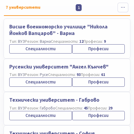
7
университети
1
Висше военноморско училище ”Никола
Йонков Вапцаров” - Варна
Тип:
ВУЗ
Регион:
Варна
Специалности:
12
Професии:
9
Специалности
Професии
Русенски университет "Ангел Кънчев"
Тип:
ВУЗ
Регион:
Русе
Специалности:
93
Професии:
61
Специалности
Професии
Технически университет - Габрово
Тип:
ВУЗ
Регион:
Габрово
Специалности:
45
Професии:
29
Специалности
Професии
Технически университет - София