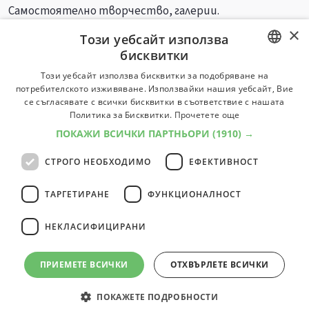
Самостоятелно творчество, галерии.
×
Този уебсайт използва
Университети
Специалности
бисквитки
BULGARIAN
Този уебсайт използва бисквитки за подобряване на
потребителското изживяване. Използвайки нашия уебсайт, Вие
ENGLISH
се съгласявате с всички бисквитки в съответствие с нашата
Политика за Бисквитки.
Прочетете още
ПОКАЖИ ВСИЧКИ ПАРТНЬОРИ
(1910) →
СТРОГО НЕОБХОДИМО
ЕФЕКТИВНОСТ
ТАРГЕТИРАНЕ
ФУНКЦИОНАЛНОСТ
НЕКЛАСИФИЦИРАНИ
ПРИЕМЕТЕ ВСИЧКИ
ОТХВЪРЛЕТЕ ВСИЧКИ
ПОКАЖЕТЕ ПОДРОБНОСТИ
© 2000-2026 ФБО. Всички права запазени.
Общи условия