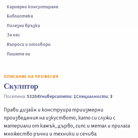
Кариерно консултиране
Библиотека
Полезни връзки
За нас
Въпроси и отговори
Пишете ни
ОПИСАНИЕ НА ПРОФЕСИЯ
Скулптор
Посетена:
53204
Университети:
1
Специалности:
3
Прави дизайн и конструира триизмерни
произведения на изкуството, като си служи с
материали от камък, дърво, гипс и метал и прилага
множество ръчни и техники и сечива.