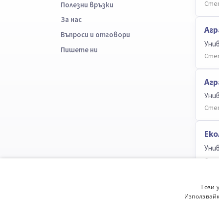
Степ
Полезни връзки
За нас
Агр
Въпроси и отговори
Уни
Пишете ни
Степ
Агр
Уни
Степ
Еко
Уни
Степ
Зем
Този 
Използвайк
Уни
Степ