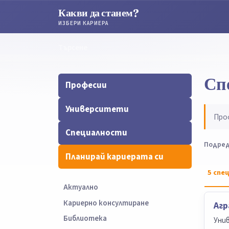
Какви да станем?
ИЗБЕРИ КАРИЕРА
Търсене
Търсене
Сп
Професии
Университети
Про
Специалности
Подред
Планирай кариерата си
5
спец
Актуално
Кариерно консултиране
Агр
Библиотека
Уни