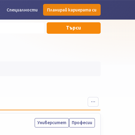
Специалности
Планирай кариерата си
Търси
Университет
Професии