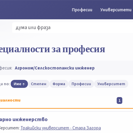
Професии
Университети
ециалности за професия
фесия:
Агроном/Селскостопански инженер
и по:
Име
Степен
Форма
Професии
Университет
иалности
1
арно инженерство
верситет:
Тракийски университет - Стара Загора