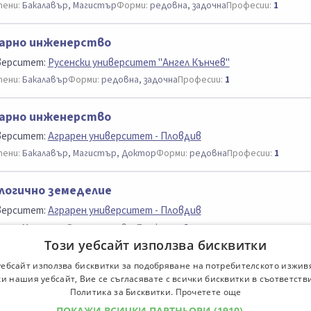
ени:
Бакалавър, Магистър
Форми:
редовна, задочна
Професии:
1
арно инженерство
верситет:
Русенски университет "Ангел Кънчев"
ени:
Бакалавър
Форми:
редовна, задочна
Професии:
1
арно инженерство
верситет:
Аграрен университет - Пловдив
ени:
Бакалавър, Магистър, Доктор
Форми:
редовна
Професии:
1
логично земеделие
верситет:
Аграрен университет - Пловдив
ени:
Магистър
Форми:
редовна
Професии:
3
Този уебсайт използва бисквитки
еделска техника и технологии
уебсайт използва бисквитки за подобряване на потребителското изжив
и нашия уебсайт, Вие се съгласявате с всички бисквитки в съответств
верситет:
Русенски университет "Ангел Кънчев"
Политика за Бисквитки.
Прочетете още
ени:
Бакалавър, Магистър
Форми:
редовна, задочна
Професии:
2
ПОКАЖИ ВСИЧКИ ПАРТНЬОРИ
(1910) →