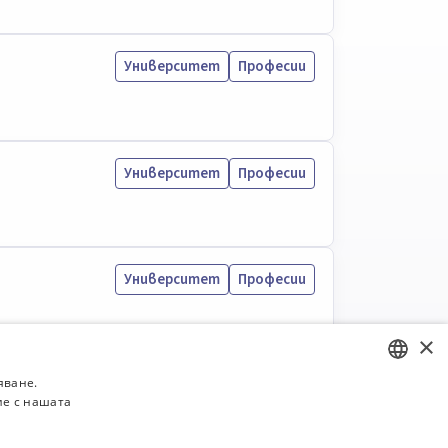
Университет
Професии
Университет
Професии
Университет
Професии
×
яване.
Университет
Професии
ие с нашата
BULGARIAN
ENGLISH