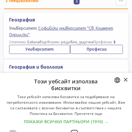
3
специалности
1
География
Университет:
Софийски университет "Св. Климент
Охридски"
Степени:
Бакалавър
Форми:
редовна, задочна
Професии:
3
Университет
Професии
География и биология
Университет:
Софийски университет "Св. Климент
×
Този уебсайт използва
Охридски"
бисквитки
Степени:
Бакалавър
Форми:
редовна, задочна
Професии:
4
Университет
Професии
BULGARIAN
Този уебсайт използва бисквитки за подобряване на
потребителското изживяване. Използвайки нашия уебсайт, Вие
ENGLISH
се съгласявате с всички бисквитки в съответствие с нашата
История и география
Политика за Бисквитки.
Прочетете още
ПОКАЖИ ВСИЧКИ ПАРТНЬОРИ
(1910) →
Университет:
Софийски университет "Св. Климент
Охридски"