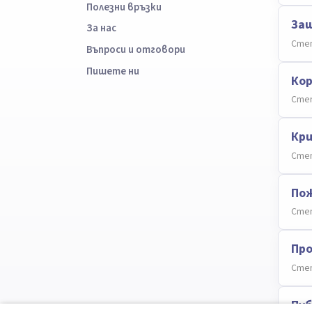
Полезни връзки
Защ
За нас
Степ
Въпроси и отговори
Пишете ни
Кор
Степ
Кр
Степ
Пож
Степ
Про
Степ
Пуб