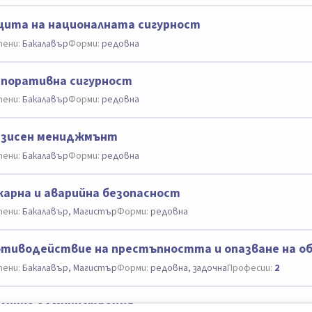
ита на националната сигурност
ени:
Бакалавър
Форми:
редовна
поративна сигурност
ени:
Бакалавър
Форми:
редовна
изисен мениджмънт
ени:
Бакалавър
Форми:
редовна
арна и аварийна безопасност
ени:
Бакалавър, Магистър
Форми:
редовна
тиводействие на престъпността и опазване на о
ени:
Бакалавър, Магистър
Форми:
редовна, задочна
Професии:
2
лична администрация