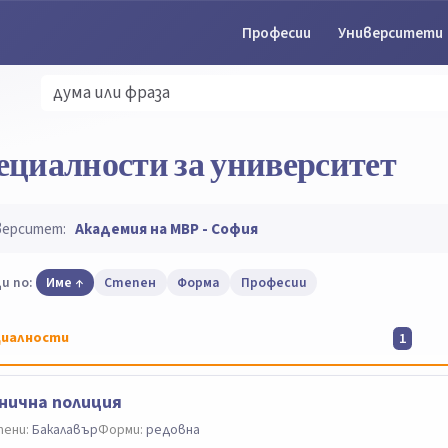
Професии
Университети
ециалности за университет
верситет:
Академия на МВР - София
и по:
Име
Степен
Форма
Професии
иалности
1
нична полиция
ени:
Бакалавър
Форми:
редовна