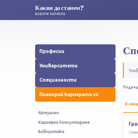
Какви да станем?
ИЗБЕРИ КАРИЕРА
Търсене
Търсене
Сп
Професии
Университети
Уни
Специалности
Подред
Планирай кариерата си
8
спец
Актуално
Кариерно консултиране
Гра
Библиотека
Степ