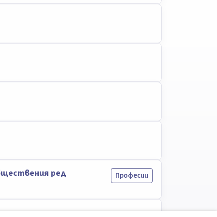
бществения ред
Професии