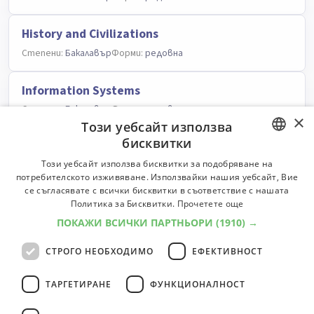
History and Civilizations
Степени:
Бакалавър
Форми:
редовна
Information Systems
Степени:
Бакалавър
Форми:
редовна
×
Този уебсайт използва
бисквитки
Economics
BULGARIAN
Този уебсайт използва бисквитки за подобряване на
Степени:
Бакалавър
Форми:
редовна
потребителското изживяване. Използвайки нашия уебсайт, Вие
ENGLISH
се съгласявате с всички бисквитки в съответствие с нашата
European Studies
Политика за Бисквитки.
Прочетете още
Степени:
Бакалавър
Форми:
редовна
ПОКАЖИ ВСИЧКИ ПАРТНЬОРИ
(1910) →
СТРОГО НЕОБХОДИМО
ЕФЕКТИВНОСТ
Computer Science
Степени:
Бакалавър
Форми:
редовна
ТАРГЕТИРАНЕ
ФУНКЦИОНАЛНОСТ