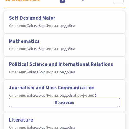
Self-Designed Major
Степени:
Бакалавър
Форми:
редовна
Mathematics
Степени:
Бакалавър
Форми:
редовна
Political Science and International Relations
Степени:
Бакалавър
Форми:
редовна
Journalism and Mass Communication
Степени:
Бакалавър
Форми:
редовна
Професии:
1
Професии
Literature
Степени:
Бакалавър
Форми:
редовна