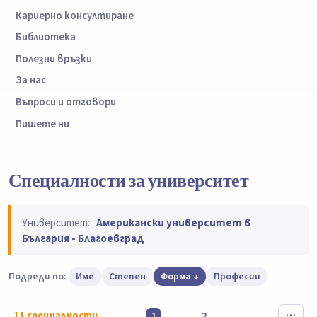
Кариерно консултиране
Библиотека
Полезни връзки
За нас
Въпроси и отговори
Пишете ни
Специалности за университет
Университет:
Американски университет в
България - Благоевград
Подреди по:
Име
Степен
Форма
Професии
11
специалности
1
2