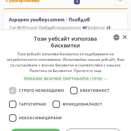
3
университети
1
Аграрен университет - Пловдив
Тип:
ВУЗ
Регион:
Пловдив
Специалности:
40
Професии:
18
Специалности
Професии
×
Този уебсайт използва
бисквитки
Русенски университет "Ангел Кънчев"
BULGARIAN
Този уебсайт използва бисквитки за подобряване на
потребителското изживяване. Използвайки нашия уебсайт, Вие
Тип:
ВУЗ
Регион:
Русе
Специалности:
93
Професии:
61
ENGLISH
се съгласявате с всички бисквитки в съответствие с нашата
Специалности
Професии
Политика за Бисквитки.
Прочетете още
ПОКАЖИ ВСИЧКИ ПАРТНЬОРИ
(1910) →
Тракийски университет - Стара Загора
СТРОГО НЕОБХОДИМО
ЕФЕКТИВНОСТ
Тип:
ВУЗ
Регион:
Стара Загора
Специалности:
36
Професии:
12
Специалности
Професии
ТАРГЕТИРАНЕ
ФУНКЦИОНАЛНОСТ
НЕКЛАСИФИЦИРАНИ
3
университети
1