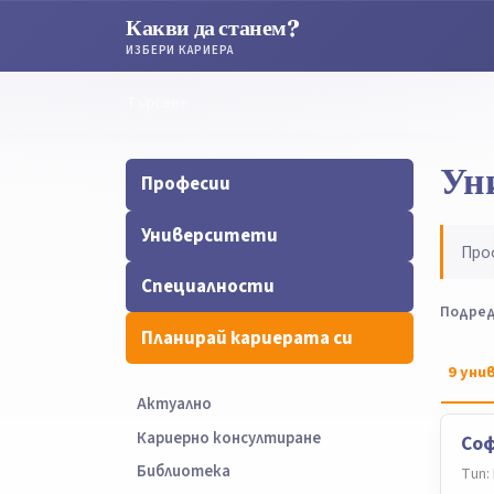
Какви да станем?
ИЗБЕРИ КАРИЕРА
Търсене
Търсене
Ун
Професии
Университети
Про
Специалности
Подред
Планирай кариерата си
9
уни
Актуално
Кариерно консултиране
Соф
Библиотека
Тип: