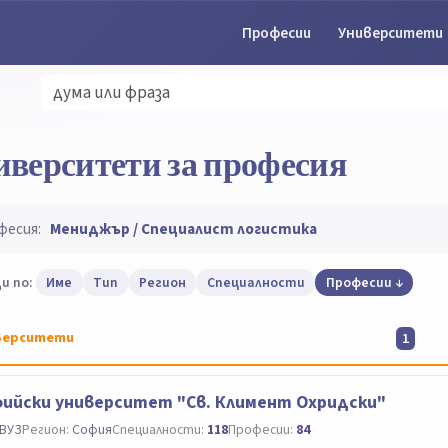
Професии
Университети
иверситети за професия
фесия:
Мениджър / Специалист логистика
и по:
Име
Тип
Регион
Специалности
Професии
верситети
1
ийски университет "Св. Климент Охридски"
ВУЗ
Регион:
София
Специалности:
118
Професии:
84