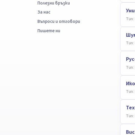
Полезни връзки
Уни
За нас
Тип:
Въпроси и отговори
Пишете ни
Шум
Тип:
Рус
Тип:
Ико
Тип:
Тех
Тип:
Вис