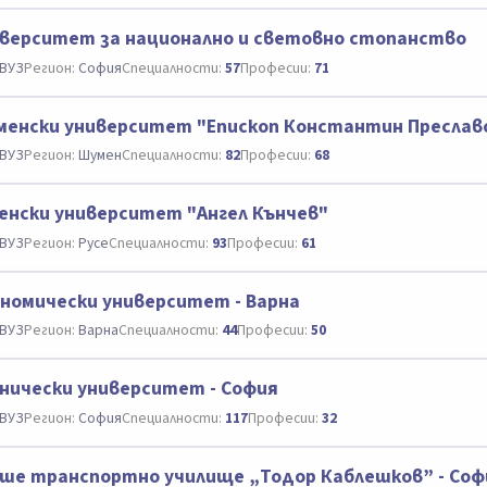
верситет за национално и световно стопанство
ВУЗ
Регион:
София
Специалности:
57
Професии:
71
енски университет "Епископ Константин Преслав
ВУЗ
Регион:
Шумен
Специалности:
82
Професии:
68
енски университет "Ангел Кънчев"
ВУЗ
Регион:
Русе
Специалности:
93
Професии:
61
номически университет - Варна
ВУЗ
Регион:
Варна
Специалности:
44
Професии:
50
нически университет - София
ВУЗ
Регион:
София
Специалности:
117
Професии:
32
ше транспортно училище „Тодор Каблешков” - Соф