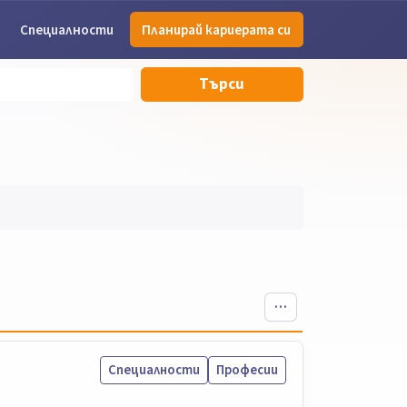
Специалности
Планирай кариерата си
Търси
Специалности
Професии