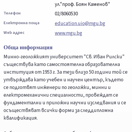
ул."проф. Боян Каменов"
Телефон
02/8060530
Електронна поща
education.uio@mgu.bg
Web адрес
www.mgu.bg
Обща информация
Минно-геоложкият университет "Св. Иван Рилски"
съществува като самостоятелна образователна
институция от 1953 г. За тези близо 50 години той се
утвърждава като учебен и научен център, където
се подготвят инженери по геоложки, минни и
електромеханични специалности, провеждат се
фундаментални и приложни научни изследвания и се
осъществяват всички форми за следдипломна
квалификация.