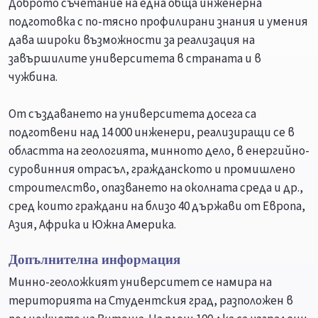
Доброто съчетание на една обща инженерна
подготовка с по-тясно профилирани знания и умения
дава широки възможности за реализация на
завършилите университета в страната и в
чужбина.
От създаването на университета досега са
подготвени над 14 000 инженери, реализиращи се в
областта на геологията, минното дело, в енергийно-
суровинния отрасъл, гражданското и промишлено
строителство, опазването на околната среда и др.,
сред които граждани на близо 40 държави от Европа,
Азия, Африка и Южна Америка.
Допълнителна информация
Минно-геоложкият университет се намира на
територията на Студентския град, разположен в