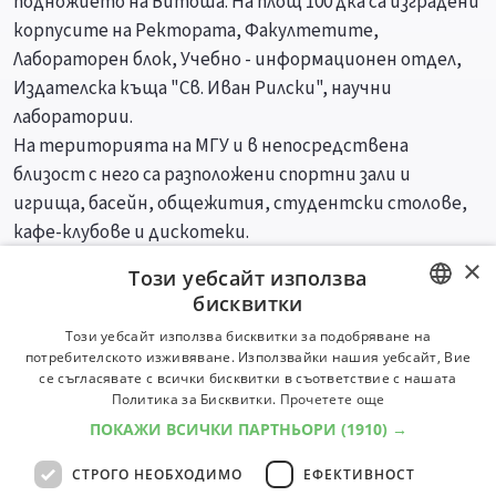
подножието на Витоша. На площ 100 дка са изградени
корпусите на Ректората, Факултетите,
Лабораторен блок, Учебно - информационен отдел,
Издателска къща "Св. Иван Рилски", научни
лаборатории.
На територията на МГУ и в непосредствена
близост с него са разположени спортни зали и
игрища, басейн, общежития, студентски столове,
кафе-клубове и дискотеки.
×
Този уебсайт използва
Специалности
Професии
бисквитки
BULGARIAN
Този уебсайт използва бисквитки за подобряване на
потребителското изживяване. Използвайки нашия уебсайт, Вие
ENGLISH
се съгласявате с всички бисквитки в съответствие с нашата
Политика за Бисквитки.
Прочетете още
ПОКАЖИ ВСИЧКИ ПАРТНЬОРИ
(1910) →
СТРОГО НЕОБХОДИМО
ЕФЕКТИВНОСТ