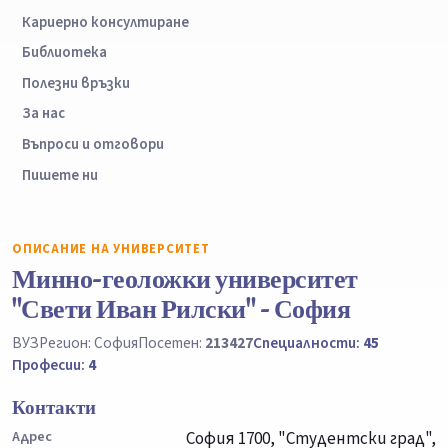
Кариерно консултиране
Библиотека
Полезни връзки
За нас
Въпроси и отговори
Пишете ни
ОПИСАНИЕ НА УНИВЕРСИТЕТ
Минно-геоложки университет
"Свети Иван Рилски" - София
ВУЗ
Регион: София
Посетен:
213427
Специалности:
45
Професии:
4
Контакти
Адрес
София 1700, "Студентски град",