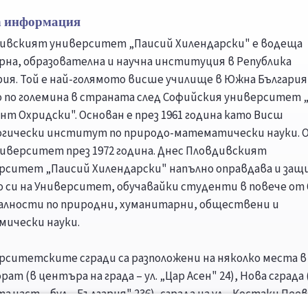
 информация
ивският университет „Паисий Хилендарски" е водеща
рна, образователна и научна институция в Република
рия. Той е най-голямото висше училище в Южна България
 по големина в страната след Софийския университет „
нт Охридски". Основан е през 1961 година като Висш
огически институт по природо-математически науки. 
Университет през 1972 година. Днес Пловдивският
рситет „Паисий Хилендарски" напълно оправдава и защ
 си на Университет, обучавайки студенти в повече от 
алности по природни, хуманитарни, обществени и
мически науки.
рситетските сгради са разположени на няколко места в 
ат (в центъра на града – ул. „Цар Асен" 24), Нова сграда 
 част – бул. „България" 236), сграда на ул. „Костаки Пеев