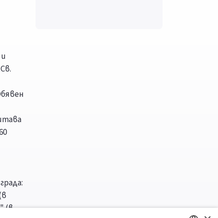
 и
Св.
Обявен
итава
60
града:
(в
" (в