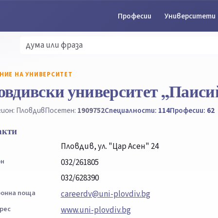
Професии
Университети
НИЕ НА УНИВЕРСИТЕТ
овдивски университет „Паиси
гион: Пловдив
Посетен:
1909752
Специалности:
114
Професии:
62
акти
Пловдив, ул. "Цар Асен" 24
он
032/261805
032/628390
онна поща
careerdv@uni-plovdiv.bg
рес
www.uni-plovdiv.bg