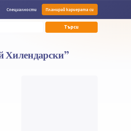
Специалности
Планирай кариерата си
Търси
й Хилендарски”