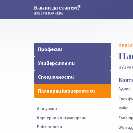
Какви да станем?
ИЗБЕРИ КАРИЕРА
Търсене
Търсене
ОПИСА
Професии
Пл
Университети
ВУЗ
Ре
Специалности
Конт
Адрес
Планирай кариерата си
Телеф
Факс
Актуално
Електр
Кариерно консултиране
Библиотека
Web ад