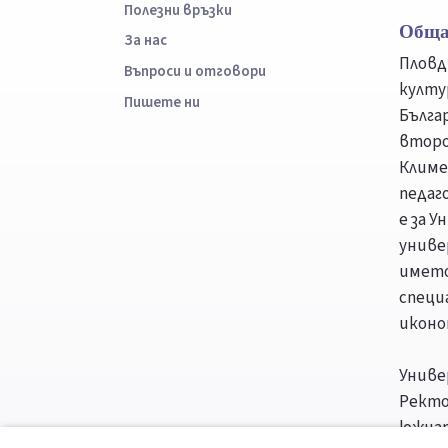
Полезни връзки
Обща
За нас
Пловд
Въпроси и отговори
култу
Пишете ни
Бълга
второ
Климе
педаг
е за 
униве
името
специ
иконо
Униве
Ректор
южната