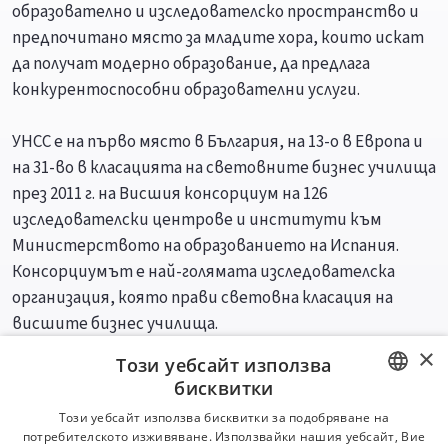
образователно и изследователско пространство и
предпочитано място за младите хора, които искат
да получат модерно образование, да предлага
конкурентоспособни образователни услуги.
УНСС е на първо място в България, на 13-о в Европа и
на 31-во в класацията на световните бизнес училища
през 2011 г. на Висшия консорциум на 126
изследователски центрове и институти към
Министерството на образованието на Испания.
Консорциумът е най-голямата изследователска
организация, която прави световна класация на
висшите бизнес училища.
×
Този уебсайт използва
Специалности
Професии
бисквитки
BULGARIAN
Този уебсайт използва бисквитки за подобряване на
потребителското изживяване. Използвайки нашия уебсайт, Вие
ENGLISH