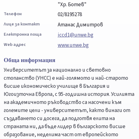
"Хр. Ботев"
Телефон
02/8195278
Лице за контакт
Атанас Димитров
Електронна поща
iccd1@unwe.bg
Web адрес
www.unwe.bg
Обща информация
Университетът за национално и световно
стопанство (УНСС) е най-голямото и най-старото
висше икономическо училище в България и
Югоизточна Европа, с 95-годишна история. Усилията
на академичното ръководство са насочени към
големите цели - университетът, както винаги от
създаването си досега, да подготвя елита на
страната ни, да бъде лидер в българското висше
образование, неделима част от европейското