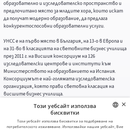
образователно и изследователско пространство и
предпочитано място за младите хора, които искат
да получат модерно образование, да предлага
конкурентоспособни образователни услуги.
УНСС е на първо място в България, на 13-о в Европа и
на 31-во в класацията на световните бизнес училища
през 2011 г. на Висшия консорциум на 126
изследователски центрове и институти към
Министерството на образованието на Испания.
Консорциумът е най-голямата изследователска
организация, която прави световна класация на
висшите бизнес училища.
×
Този уебсайт използва
Специалности
Професии
бисквитки
BULGARIAN
Този уебсайт използва бисквитки за подобряване на
потребителското изживяване. Използвайки нашия уебсайт, Вие
ENGLISH