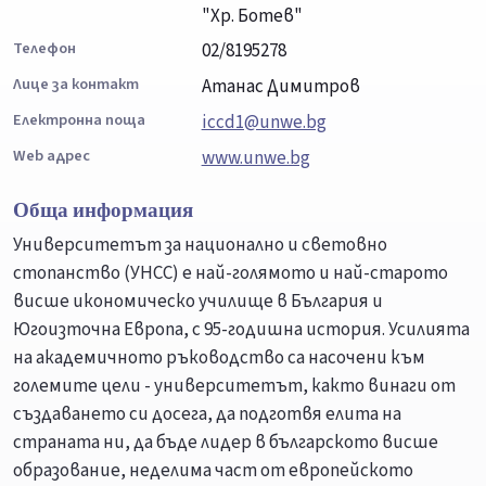
"Хр. Ботев"
Телефон
02/8195278
Лице за контакт
Атанас Димитров
Електронна поща
iccd1@unwe.bg
Web адрес
www.unwe.bg
Обща информация
Университетът за национално и световно
стопанство (УНСС) е най-голямото и най-старото
висше икономическо училище в България и
Югоизточна Европа, с 95-годишна история. Усилията
на академичното ръководство са насочени към
големите цели - университетът, както винаги от
създаването си досега, да подготвя елита на
страната ни, да бъде лидер в българското висше
образование, неделима част от европейското