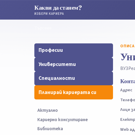
Какви да станем?
ИЗБЕРИ КАРИЕРА
Търсене
Търсене
ОПИСА
Професии
Уни
Университети
ВУЗ
Ре
Специалности
Конт
Адрес
Планирай кариерата си
Телеф
Лице з
Актуално
Електр
Кариерно консултиране
Библиотека
Web ад