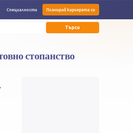
Специалности
Планирай кариерата си
Търси
товно стопанство
"