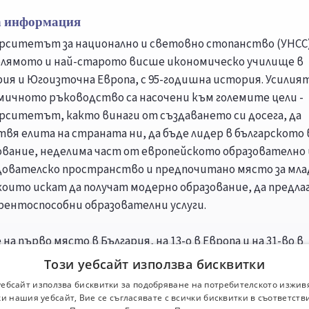
 информация
рситетът за национално и световно стопанство (УНСС)
олямото и най-старото висше икономическо училище в
рия и Югоизточна Европа, с 95-годишна история. Усилият
мичното ръководство са насочени към големите цели -
рситетът, както винаги от създаването си досега, да
твя елита на страната ни, да бъде лидер в българското
ование, неделима част от европейското образователно 
дователско пространство и предпочитано място за мл
 които искат да получат модерно образование, да предла
рентоспособни образователни услуги.
 на първо място в България, на 13-о в Европа и на 31-во в
цията на световните бизнес училища през 2011 г. на Вис
Този уебсайт използва бисквитки
рциум на 126 изследователски центрове и институти 
уебсайт използва бисквитки за подобряване на потребителското изжив
терството на образованието на Испания. Консорциумъ
и нашия уебсайт, Вие се съгласявате с всички бисквитки в съответств