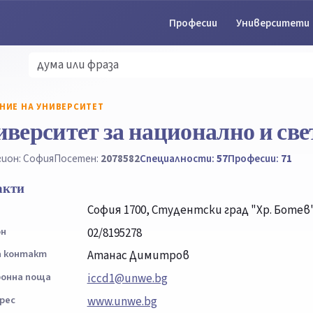
Професии
Университети
НИЕ НА УНИВЕРСИТЕТ
верситет за национално и све
гион: София
Посетен:
2078582
Специалности:
57
Професии:
71
акти
София 1700, Студентски град "Хр. Ботев
он
02/8195278
а контакт
Атанас Димитров
онна поща
iccd1@unwe.bg
рес
www.unwe.bg