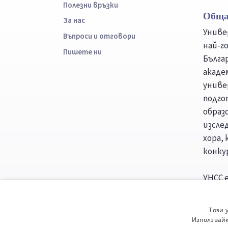
Полезни връзки
Обща
За нас
Униве
Въпроси и отговори
най-г
Пишете ни
Бълга
акаде
униве
подго
образ
изсле
хора,
конку
УНСС е
класа
консо
Този 
Минис
Използвайк