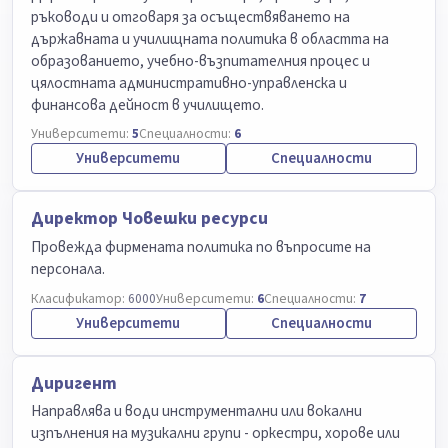
ръководи и отговаря за осъществяването на
държавната и училищната политика в областта на
образованието, учебно-възпитателния процес и
цялостната административно-управленска и
финансова дейност в училището.
Университети:
5
Специалности:
6
Университети
Специалности
Директор Човешки ресурси
Провежда фирмената политика по въпросите на
персонала.
Класификатор:
6000
Университети:
6
Специалности:
7
Университети
Специалности
Диригент
Направлява и води инструментални или вокални
изпълнения на музикални групи - оркестри, хорове или