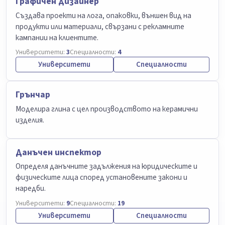
Графичен дизайнер
Създава проекти на лога, опаковки, външен вид на
продукти или материали, свързани с рекламните
кампании на клиентите.
Университети:
3
Специалности:
4
Университети
Специалности
Грънчар
Моделира глина с цел производството на керамични
изделия.
Данъчен инспектор
Определя данъчните задължения на юридическите и
физическите лица според установените закони и
наредби.
Университети:
9
Специалности:
19
Университети
Специалности