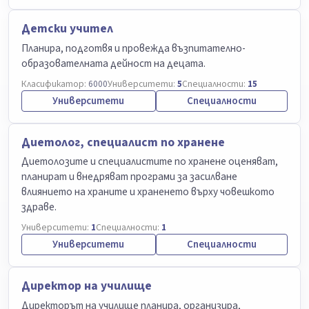
Детски учител
Планира, подготвя и провежда възпитателно-
образователната дейност на децата.
Класификатор:
6000
Университети:
5
Специалности:
15
Университети
Специалности
Диетолог, специалист по хранене
Диетолозите и специалистите по хранене оценяват,
планират и внедряват програми за засилване
влиянието на храните и храненето върху човешкото
здраве.
Университети:
1
Специалности:
1
Университети
Специалности
Директор на училище
Директорът на училище планира, организира,