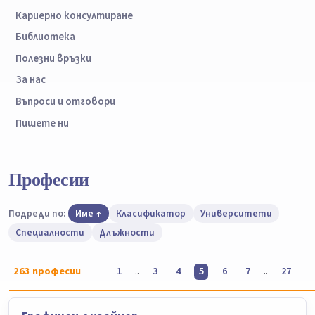
Кариерно консултиране
Библиотека
Полезни връзки
За нас
Въпроси и отговори
Пишете ни
Професии
Подреди по:
Име
Класификатор
Университети
Специалности
Длъжности
263
професии
..
..
1
3
4
5
6
7
27