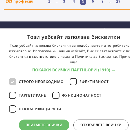
263
професии
..
..
1
3
4
5
6
7
27
© 2000-2026 ФБО. Всички права запазени.
Общи условия
Този уебсайт използва бисквитки
Този уебсайт използва бисквитки за подобряване на потребителс
изживяване. Използвайки нашия уебсайт, Вие се съгласявате с в
BULG
бисквитки в съответствие с нашата Политика за Бисквитки.
Проче
ENGL
още
ПОКАЖИ ВСИЧКИ ПАРТНЬОРИ
(1910) →
СТРОГО НЕОБХОДИМО
ЕФЕКТИВНОСТ
ТАРГЕТИРАНЕ
ФУНКЦИОНАЛНОСТ
НЕКЛАСИФИЦИРАНИ
ПРИЕМЕТЕ ВСИЧКИ
ОТХВЪРЛЕТЕ ВСИЧКИ