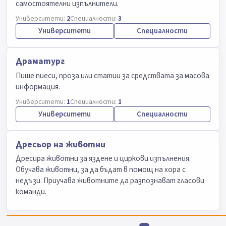
самостоятелни изпълнители.
Университети:
2
Специалности:
3
Университети
Специалности
Драматург
Пише пиеси, проза или статии за средствата за масова
информация.
Университети:
1
Специалности:
1
Университети
Специалности
Дресьор на животни
Дресира животни за яздене и циркови изпълнения.
Обучава животни, за да бъдат в помощ на хора с
недъзи. Приучава животните да разпознават гласови
команди.