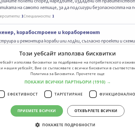
душните полети според наредбите, издадени от правителствот
итиката на самото летище, за да подсигури безопасността на 
ерситети:
1
Специалности:
1
енер, корабостроене и кораборемонт
труира и ремонтира кораби или лодки, съгласно проекти и схеми
ерситети:
2
Специалности:
8
Този уебсайт използва бисквитки
уебсайт използва бисквитки за подобряване на потребителското изжив
овникар
и нашия уебсайт, Вие се съгласявате с всички бисквитки в съответств
Политика за Бисквитки.
Прочетете още
авя, почиства или настройва механизмите на часовници.
ПОКАЖИ ВСИЧКИ ПАРТНЬОРИ
(1910) →
ЕФЕКТИВНОСТ
ТАРГЕТИРАНЕ
ФУНКЦИОНАЛНО
офесии
1
2
3
4
5
ПРИЕМЕТЕ ВСИЧКИ
ОТХВЪРЛЕТЕ ВСИЧКИ
ПОКАЖЕТЕ ПОДРОБНОСТИ