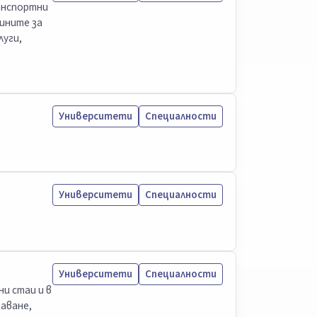
ранспортни
чините за
луги,
Университети
Специалности
Университети
Специалности
Университети
Специалности
и стаи и в
аване,