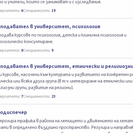
о и учители, които се занимават и с изследвания.
ерситети:
6
Специалности:
19
подавател в университет, психология
одава курсове по психология, детска и клинична психология и
ологическо консултиране.
ерситети:
8
Специалности:
9
подавател в университет, етнически и религиозни
 курсове, насочени към културата и развитието на конкретен р
ческа или всяка друга група (в т.ч. интегриране на етнически или
гиозни групи, развитие на региони).
ерситети:
7
Специалности:
23
одиспечер
тролира трафика в района на летището и движението на летат
ати в определено въздушно пространство. Регулира и направля