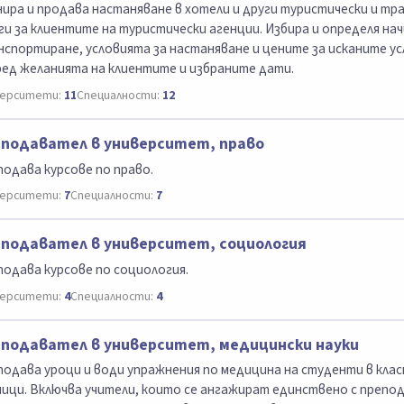
ира и продава настаняване в хотели и други туристически и т
ги за клиентите на туристически агенции. Избира и определя на
спортиране, условията за настаняване и цените за исканите ус
ед желанията на клиентите и избраните дати.
ерситети:
11
Специалности:
12
подавател в университет, право
одава курсове по право.
ерситети:
7
Специалности:
7
подавател в университет, социология
одава курсове по социология.
ерситети:
4
Специалности:
4
подавател в университет, медицински науки
одава уроци и води упражнения по медицина на студенти в класн
ици. Включва учители, които се ангажират единствено с препод