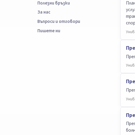
План
Полезни връзки
услу
За нас
тран
Въпроси и отговори
спор
Пишете ни
Унив
Пре
Преп
Унив
Пре
Преп
Унив
Пре
Преп
болн