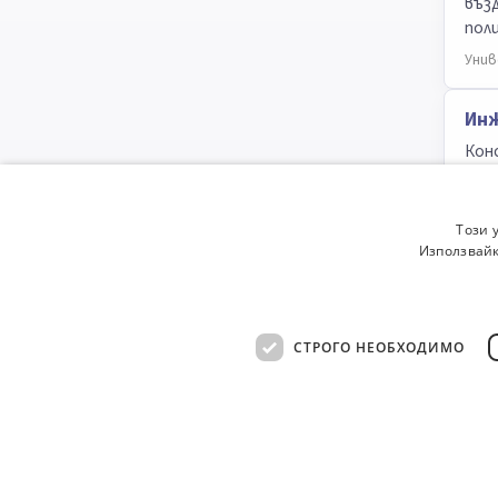
въз
пол
Унив
Инж
Конс
Унив
Този 
Час
Използвайк
Попр
СТРОГО НЕОБХОДИМО
263
пр
© 2000-2026 ФБО. Всички права запазени.