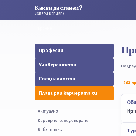
Какви да станем?
ИЗБЕРИ КАРИЕРА
Търсене
Търсене
Пр
Професии
Университети
Подред
Специалности
263
пр
Планирай кариерата си
Об
Изпъ
Актуално
Кариерно консултиране
Библиотека
Тур