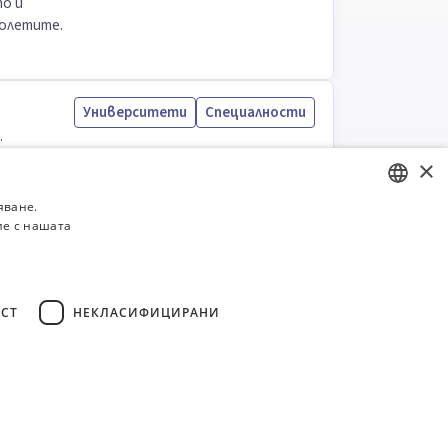
о и
полетите.
Университети
Специалности
.
×
яване.
ие с нашата
BULGARIAN
ENGLISH
СТ
НЕКЛАСИФИЦИРАНИ
..
6
27
Общи условия