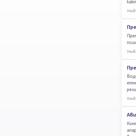
какт
Унив
Пре
Преп
псих
Унив
Пре
Води
етни
рели
Унив
Ави
Кон
апар