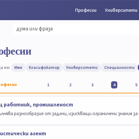
Професии
Университети
офесии
и по:
Име
Класификатор
Университети
Специалности
офесии
1
2
3
4
5
щ работник, промишленост
лнява разнообразие от задачи, изискващи ограничени знания за
истически агент